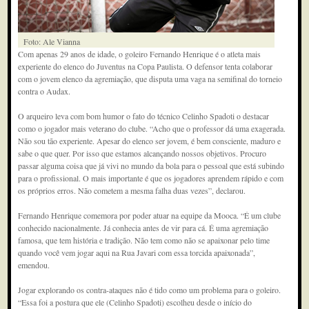
Foto: Ale Vianna
Com apenas 29 anos de idade, o goleiro Fernando Henrique é o atleta mais
experiente do elenco do Juventus na Copa Paulista. O defensor tenta colaborar
com o jovem elenco da agremiação, que disputa uma vaga na semifinal do torneio
contra o Audax.
O arqueiro leva com bom humor o fato do técnico Celinho Spadoti o destacar
como o jogador mais veterano do clube. “Acho que o professor dá uma exagerada.
Não sou tão experiente. Apesar do elenco ser jovem, é bem consciente, maduro e
sabe o que quer. Por isso que estamos alcançando nossos objetivos. Procuro
passar alguma coisa que já vivi no mundo da bola para o pessoal que está subindo
para o profissional. O mais importante é que os jogadores aprendem rápido e com
os próprios erros. Não cometem a mesma falha duas vezes”, declarou.
Fernando Henrique comemora por poder atuar na equipe da Mooca. “É um clube
conhecido nacionalmente. Já conhecia antes de vir para cá. É uma agremiação
famosa, que tem história e tradição. Não tem como não se apaixonar pelo time
quando você vem jogar aqui na Rua Javari com essa torcida apaixonada”,
emendou.
Jogar explorando os contra-ataques não é tido como um problema para o goleiro.
“Essa foi a postura que ele (Celinho Spadoti) escolheu desde o início do