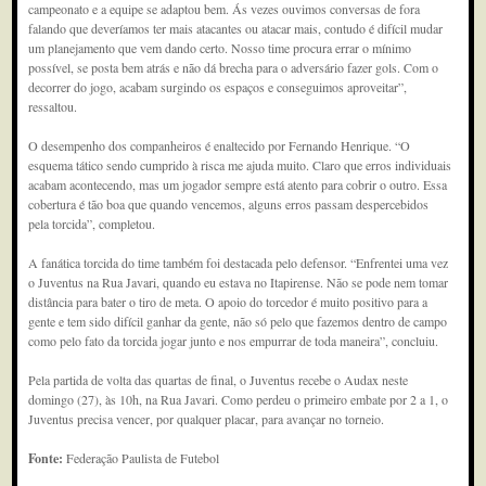
campeonato e a equipe se adaptou bem. Ás vezes ouvimos conversas de fora
falando que deveríamos ter mais atacantes ou atacar mais, contudo é difícil mudar
um planejamento que vem dando certo. Nosso time procura errar o mínimo
possível, se posta bem atrás e não dá brecha para o adversário fazer gols. Com o
decorrer do jogo, acabam surgindo os espaços e conseguimos aproveitar”,
ressaltou.
O desempenho dos companheiros é enaltecido por Fernando Henrique. “O
esquema tático sendo cumprido à risca me ajuda muito. Claro que erros individuais
acabam acontecendo, mas um jogador sempre está atento para cobrir o outro. Essa
cobertura é tão boa que quando vencemos, alguns erros passam despercebidos
pela torcida”, completou.
A fanática torcida do time também foi destacada pelo defensor. “Enfrentei uma vez
o Juventus na Rua Javari, quando eu estava no Itapirense. Não se pode nem tomar
distância para bater o tiro de meta. O apoio do torcedor é muito positivo para a
gente e tem sido difícil ganhar da gente, não só pelo que fazemos dentro de campo
como pelo fato da torcida jogar junto e nos empurrar de toda maneira”, concluiu.
Pela partida de volta das quartas de final, o Juventus recebe o Audax neste
domingo (27), às 10h, na Rua Javari. Como perdeu o primeiro embate por 2 a 1, o
Juventus precisa vencer, por qualquer placar, para avançar no torneio.
Fonte:
Federação Paulista de Futebol