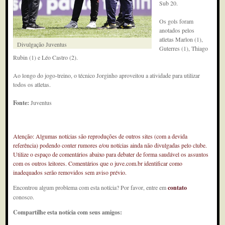
Sub 20.
Os gols foram
anotados pelos
atletas Marlon (1),
Divulgação Juventus
Guterres (1), Thiago
Rubin (1) e Léo Castro (2).
Ao longo do jogo-treino, o técnico Jorginho aproveitou a atividade para utilizar
todos os atletas.
Fonte:
Juventus
Atenção: Algumas notícias são reproduções de outros sites (com a devida
referência) podendo conter rumores e/ou notícias ainda não divulgadas pelo clube.
Utilize o espaço de comentários abaixo para debater de forma saudável os assuntos
com os outros leitores. Comentários que o juve.com.br identificar como
inadequados serão removidos sem aviso prévio.
Encontrou algum problema com esta notícia? Por favor, entre em
contato
conosco.
Compartilhe esta notícia com seus amigos: