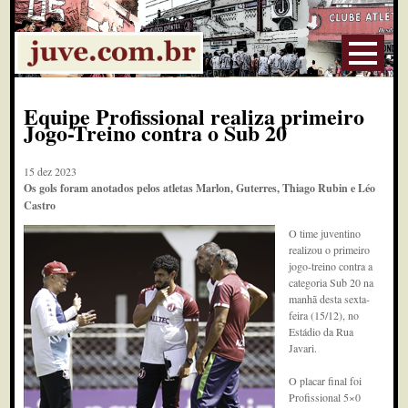
Equipe Profissional realiza primeiro
Jogo-Treino contra o Sub 20
15 dez 2023
Os gols foram anotados pelos atletas Marlon, Guterres, Thiago Rubin e Léo
Castro
O time juventino
realizou o primeiro
jogo-treino contra a
categoria Sub 20 na
manhã desta sexta-
feira (15/12), no
Estádio da Rua
Javari.
O placar final foi
Profissional 5×0