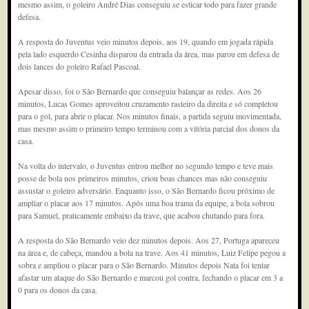
mesmo assim, o goleiro André Dias conseguiu se esticar todo para fazer grande
defesa.
A resposta do Juventus veio minutos depois, aos 19, quando em jogada rápida
pela lado esquerdo Cesinha disparou da entrada da área, mas parou em defesa de
dois lances do goleiro Rafael Pascoal.
Apesar disso, foi o São Bernardo que conseguiu balançar as redes. Aos 26
minutos, Lucas Gomes aproveitou cruzamento rasteiro da direita e só completou
para o gol, para abrir o placar. Nos minutos finais, a partida seguiu movimentada,
mas mesmo assim o primeiro tempo terminou com a vitória parcial dos donos da
casa.
Na volta do intervalo, o Juventus entrou melhor no segundo tempo e teve mais
posse de bola nos primeiros minutos, criou boas chances mas não conseguiu
assustar o goleiro adversário. Enquanto isso, o São Bernardo ficou próximo de
ampliar o placar aos 17 minutos. Após uma boa trama da equipe, a bola sobrou
para Samuel, praticamente embaixo da trave, que acabou chutando para fora.
A resposta do São Bernardo veio dez minutos depois. Aos 27, Portuga apareceu
na área e, de cabeça, mandou a bola na trave. Aos 41 minutos, Luiz Felipe pegou a
sobra e ampliou o placar para o São Bernardo. Minutos depois Nata foi tentar
afastar um ataque do São Bernardo e marcou gol contra, fechando o placar em 3 a
0 para os donos da casa.