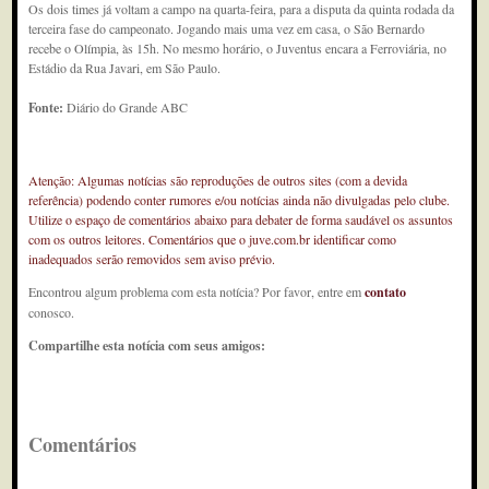
Os dois times já voltam a campo na quarta-feira, para a disputa da quinta rodada da
terceira fase do campeonato. Jogando mais uma vez em casa, o São Bernardo
recebe o Olímpia, às 15h. No mesmo horário, o Juventus encara a Ferroviária, no
Estádio da Rua Javari, em São Paulo.
Fonte:
Diário do Grande ABC
Atenção: Algumas notícias são reproduções de outros sites (com a devida
referência) podendo conter rumores e/ou notícias ainda não divulgadas pelo clube.
Utilize o espaço de comentários abaixo para debater de forma saudável os assuntos
com os outros leitores. Comentários que o juve.com.br identificar como
inadequados serão removidos sem aviso prévio.
Encontrou algum problema com esta notícia? Por favor, entre em
contato
conosco.
Compartilhe esta notícia com seus amigos:
Comentários