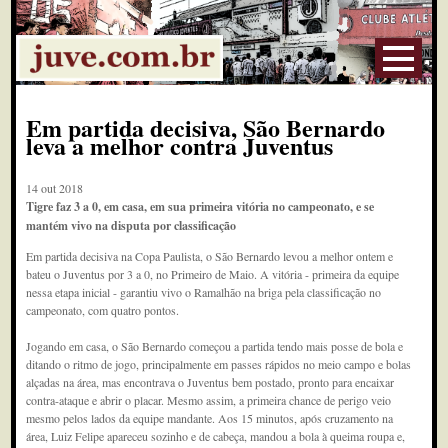
Em partida decisiva, São Bernardo
leva a melhor contra Juventus
14 out 2018
Tigre faz 3 a 0, em casa, em sua primeira vitória no campeonato, e se
mantém vivo na disputa por classificação
Em partida decisiva na Copa Paulista, o São Bernardo levou a melhor ontem e
bateu o Juventus por 3 a 0, no Primeiro de Maio. A vitória - primeira da equipe
nessa etapa inicial - garantiu vivo o Ramalhão na briga pela classificação no
campeonato, com quatro pontos.
Jogando em casa, o São Bernardo começou a partida tendo mais posse de bola e
ditando o ritmo de jogo, principalmente em passes rápidos no meio campo e bolas
alçadas na área, mas encontrava o Juventus bem postado, pronto para encaixar
contra-ataque e abrir o placar. Mesmo assim, a primeira chance de perigo veio
mesmo pelos lados da equipe mandante. Aos 15 minutos, após cruzamento na
área, Luiz Felipe apareceu sozinho e de cabeça, mandou a bola à queima roupa e,