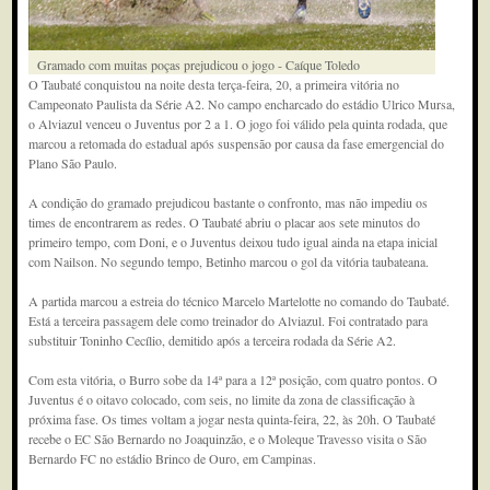
Gramado com muitas poças prejudicou o jogo - Caíque Toledo
O Taubaté conquistou na noite desta terça-feira, 20, a primeira vitória no
Campeonato Paulista da Série A2. No campo encharcado do estádio Ulrico Mursa,
o Alviazul venceu o Juventus por 2 a 1. O jogo foi válido pela quinta rodada, que
marcou a retomada do estadual após suspensão por causa da fase emergencial do
Plano São Paulo.
A condição do gramado prejudicou bastante o confronto, mas não impediu os
times de encontrarem as redes. O Taubaté abriu o placar aos sete minutos do
primeiro tempo, com Doni, e o Juventus deixou tudo igual ainda na etapa inicial
com Nailson. No segundo tempo, Betinho marcou o gol da vitória taubateana.
A partida marcou a estreia do técnico Marcelo Martelotte no comando do Taubaté.
Está a terceira passagem dele como treinador do Alviazul. Foi contratado para
substituir Toninho Cecílio, demitido após a terceira rodada da Série A2.
Com esta vitória, o Burro sobe da 14ª para a 12ª posição, com quatro pontos. O
Juventus é o oitavo colocado, com seis, no limite da zona de classificação à
próxima fase. Os times voltam a jogar nesta quinta-feira, 22, às 20h. O Taubaté
recebe o EC São Bernardo no Joaquinzão, e o Moleque Travesso visita o São
Bernardo FC no estádio Brinco de Ouro, em Campinas.