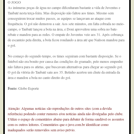
O JOGO
As inúmeras poças de água no campo dificultaram bastante a vida de Juventus e
Taubaté nesta terça-feira. Mas disposição não faltou aos times. Mesmo sem
conseguirem trocar muitos passes, as equipes se lançavam ao ataque com
frequência. O gol não demorou a sair. Aos sete minutos, em falta cobrada no meio-
campo, o Taubaté lançou a bola na área, e Doni aproveitou uma sobra no bate-
rebate e mandou para as redes. O empate do Juventus veio aos 31. Após cobrança
de escanteio pela direita, a bola ficou rondando a área até que Nailson mandou para
o gol.
No começo do segundo tempo, os times seguiram com bastante disposição. Se o
futebol não era bonito por causa das condições do gramado, pelo menos empenho
não faltava para os atletas, que buscavam alternativas para chegar ao segundo gol.
O gol da vitória do Taubaté saiu aos 35. Betinho acertou um chute da entrada da
área e mandou a bola no canto direito do gol.
Fonte:
Globo Esporte
Atenção: Algumas notícias são reproduções de outros sites (com a devida
referência) podendo conter rumores e/ou notícias ainda não divulgadas pelo clube.
Utilize o espaço de comentários abaixo para debater de forma saudável os assuntos
com os outros leitores. Comentários que o juve.com.br identificar como
inadequados serão removidos sem aviso prévio.