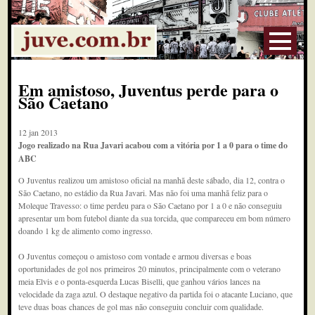
Em amistoso, Juventus perde para o
São Caetano
12 jan 2013
Jogo realizado na Rua Javari acabou com a vitória por 1 a 0 para o time do
ABC
O Juventus realizou um amistoso oficial na manhã deste sábado, dia 12, contra o
São Caetano, no estádio da Rua Javari. Mas não foi uma manhã feliz para o
Moleque Travesso: o time perdeu para o São Caetano por 1 a 0 e não conseguiu
apresentar um bom futebol diante da sua torcida, que compareceu em bom número
doando 1 kg de alimento como ingresso.
O Juventus começou o amistoso com vontade e armou diversas e boas
oportunidades de gol nos primeiros 20 minutos, principalmente com o veterano
meia Elvis e o ponta-esquerda Lucas Biselli, que ganhou vários lances na
velocidade da zaga azul. O destaque negativo da partida foi o atacante Luciano, que
teve duas boas chances de gol mas não conseguiu concluir com qualidade.