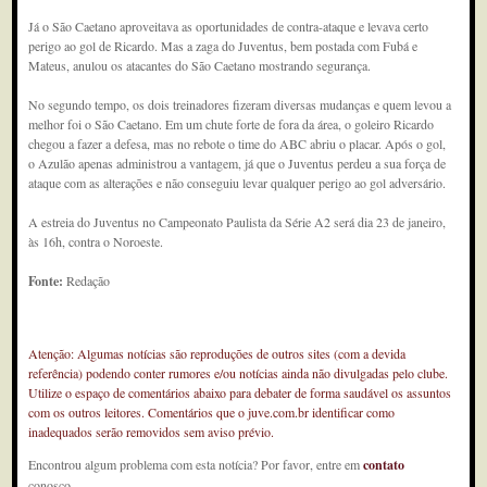
Já o São Caetano aproveitava as oportunidades de contra-ataque e levava certo
perigo ao gol de Ricardo. Mas a zaga do Juventus, bem postada com Fubá e
Mateus, anulou os atacantes do São Caetano mostrando segurança.
No segundo tempo, os dois treinadores fizeram diversas mudanças e quem levou a
melhor foi o São Caetano. Em um chute forte de fora da área, o goleiro Ricardo
chegou a fazer a defesa, mas no rebote o time do ABC abriu o placar. Após o gol,
o Azulão apenas administrou a vantagem, já que o Juventus perdeu a sua força de
ataque com as alterações e não conseguiu levar qualquer perigo ao gol adversário.
A estreia do Juventus no Campeonato Paulista da Série A2 será dia 23 de janeiro,
às 16h, contra o Noroeste.
Fonte:
Redação
Atenção: Algumas notícias são reproduções de outros sites (com a devida
referência) podendo conter rumores e/ou notícias ainda não divulgadas pelo clube.
Utilize o espaço de comentários abaixo para debater de forma saudável os assuntos
com os outros leitores. Comentários que o juve.com.br identificar como
inadequados serão removidos sem aviso prévio.
Encontrou algum problema com esta notícia? Por favor, entre em
contato
conosco.