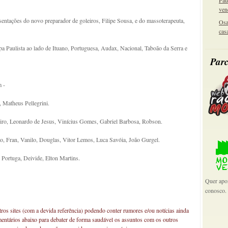
Pau
ven
sentações do novo preparador de goleiros, Filipe Sousa, e do massoterapeuta,
Osa
cas
a Paulista ao lado de Ituano, Portuguesa, Audax, Nacional, Taboão da Serra e
Parc
m -
 Matheus Pellegrini.
eiro, Leonardo de Jesus, Vinícius Gomes, Gabriel Barbosa, Robson.
o, Fran, Vanilo, Douglas, Vitor Lemos, Luca Savóia, João Gurgel.
Portuga, Deivide, Elton Martins.
Quer apoi
conosco.
os sites (com a devida referência) podendo conter rumores e/ou notícias ainda
mentários abaixo para debater de forma saudável os assuntos com os outros