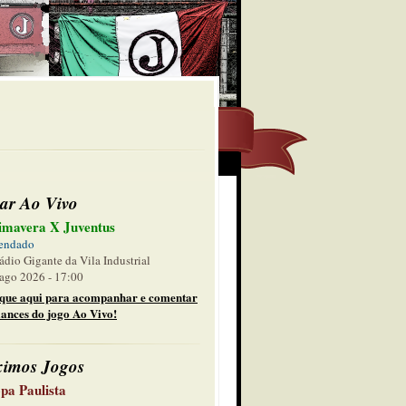
ar Ao Vivo
imavera X Juventus
endado
ádio Gigante da Vila Industrial
ago 2026 - 17:00
ique aqui para acompanhar e comentar
lances do jogo Ao Vivo!
ximos Jogos
pa Paulista