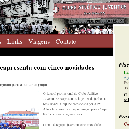
s
Links
Viagens
Contato
Plac
 reapresenta com cinco novidades
Pr
Ag
Est
hegaram para se juntar ao grupo
08 
O futebol profissional do Clube Atlético
Cl
Juventus se reapresentou hoje (04 de junho) na
os 
Rua Javari. A equipe comandada por Alex
Alves tem como foco a preparação para a Copa
Paulista que começa em agosto.
Pró
Co
Com a delegação juventina cinco novidades