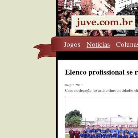
Jogos
Notícias
Coluna
Elenco profissional se
04 jun 2018
Com a delegação juventina cinco novidades c