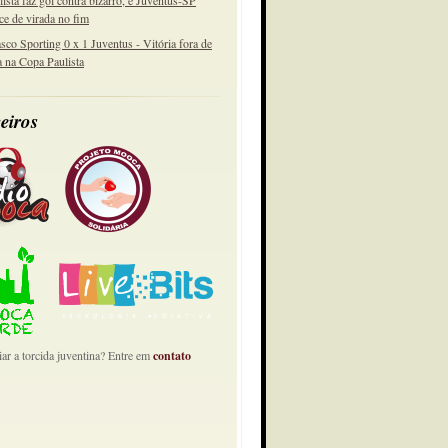
lista faz gol contra bizarro, e Juventus-SP
ce de virada no fim
sco Sporting 0 x 1 Juventus - Vitória fora de
a na Copa Paulista
eiros
ar a torcida juventina? Entre em
contato