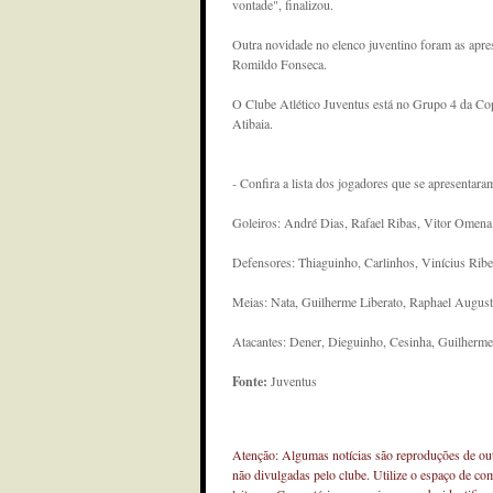
vontade", finalizou.
Outra novidade no elenco juventino foram as apre
Romildo Fonseca.
O Clube Atlético Juventus está no Grupo 4 da Cop
Atibaia.
- Confira a lista dos jogadores que se apresentara
Goleiros: André Dias, Rafael Ribas, Vitor Omena,
Defensores: Thiaguinho, Carlinhos, Vinícius Rib
Meias: Nata, Guilherme Liberato, Raphael August
Atacantes: Dener, Dieguinho, Cesinha, Guilherme 
Fonte:
Juventus
Atenção: Algumas notícias são reproduções de outr
não divulgadas pelo clube. Utilize o espaço de co