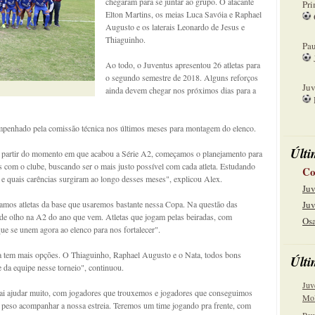
chegaram para se juntar ao grupo. O atacante
Pri
Elton Martins, os meias Luca Savóia e Raphael
Augusto e os laterais Leonardo de Jesus e
08
Thiaguinho.
Pau
Ao todo, o Juventus apresentou 26 atletas para
15
o segundo semestre de 2018. Alguns reforços
Juv
ainda devem chegar nos próximos dias para a
22
empenhado pela comissão técnica nos últimos meses para montagem do elenco.
Últi
 A partir do momento em que acabou a Série A2, começamos o planejamento para
com o clube, buscando ser o mais justo possível com cada atleta. Estudando
Co
 e quais carências surgiram ao longo desses meses", explicou Alex.
Juv
tamos atletas da base que usaremos bastante nessa Copa. Na questão das
Juv
de olho na A2 do ano que vem. Atletas que jogam pelas beiradas, com
Osa
que se unem agora ao elenco para nos fortalecer".
ra tem mais opções. O Thiaguinho, Raphael Augusto e o Nata, todos bons
Últi
e da equipe nesse torneio", continuou.
Juv
o vai ajudar muito, com jogadores que trouxemos e jogadores que conseguimos
Mol
 peso acompanhar a nossa estreia. Teremos um time jogando pra frente, com