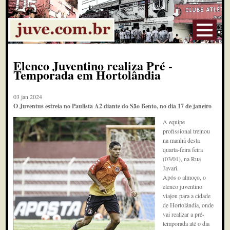
Elenco Juventino realiza Pré -
Temporada em Hortolândia
03 jan 2024
O Juventus estreia no Paulista A2 diante do São Bento, no dia 17 de janeiro
A equipe
profissional treinou
na manhã desta
quarta-feira feira
(03/01), na Rua
Javari.
Após o almoço, o
elenco juventino
viajou para a cidade
de Hortolândia, onde
vai realizar a pré-
temporada até o dia