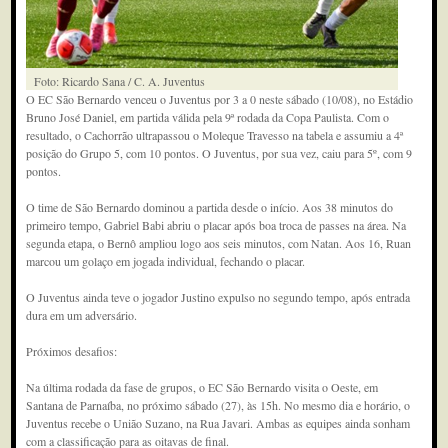
Foto: Ricardo Sana / C. A. Juventus
O EC São Bernardo venceu o Juventus por 3 a 0 neste sábado (10/08), no Estádio
Bruno José Daniel, em partida válida pela 9ª rodada da Copa Paulista. Com o
resultado, o Cachorrão ultrapassou o Moleque Travesso na tabela e assumiu a 4ª
posição do Grupo 5, com 10 pontos. O Juventus, por sua vez, caiu para 5º, com 9
pontos.
O time de São Bernardo dominou a partida desde o início. Aos 38 minutos do
primeiro tempo, Gabriel Babi abriu o placar após boa troca de passes na área. Na
segunda etapa, o Bernô ampliou logo aos seis minutos, com Natan. Aos 16, Ruan
marcou um golaço em jogada individual, fechando o placar.
O Juventus ainda teve o jogador Justino expulso no segundo tempo, após entrada
dura em um adversário.
Próximos desafios:
Na última rodada da fase de grupos, o EC São Bernardo visita o Oeste, em
Santana de Parnaíba, no próximo sábado (27), às 15h. No mesmo dia e horário, o
Juventus recebe o União Suzano, na Rua Javari. Ambas as equipes ainda sonham
com a classificação para as oitavas de final.