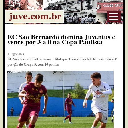
EC São Bernardo domina Juventus e
vence por 3 a 0 na Copa Paulista
11 ago 2024
EC São Bernardo ultrapassou o Moleque Travesso na tabela e assumiu a 4ª
posição do Grupo 5, com 10 pontos