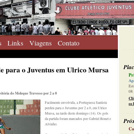
s
Links
Viagens
Contato
Plac
e para o Juventus em Ulrico Mursa
Pr
Ag
Est
08 
vitória do Moleque Travesso por 2 a 0
Cl
Facilmente envolvida, a Portuguesa Santista
os 
perdeu para o Juventus por 2 a 0, em Ulrico
Mursa, na tarde deste domingo (14). Os gols
da partida foram marcados por Gabriel Bonet e
Pró
Alvinho.
Co