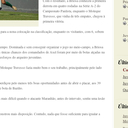
Com o resultado, a Briosa conheceu a primeira
Pri
derrota em quatro rodadas na Série A-2 do
Campeonato Paulista, enquanto o Moleque
08
Travesso, que vinha de três empates, chegou à
Pau
primeira vitória.
15
 para a nona colocação na classificação, enquanto os visitantes, com 6, sobem
Juv
22
o tempo. Dominada e sem conseguir organizar o jogo no meio-campo, a Briosa
As únicas chances dos comandados de Axel foram por meio de bolas alçadas na
esforços do arqueiro juventino.
Últi
Moleque Travesso fazia muito bem o seu trabalho, principalmente pelo lado
Co
Juv
rdiçou pelo menos três boas oportunidades antes de abrir o placar, aos 39
Juv
 bola de Bazilio.
Osa
 mais difícil quando o atacante Maranhão, antes do intervalo, sentiu uma lesão
Últi
nstrou mais disposição. Contudo, nada que fosse suficiente para igualar a
Juv
Mol