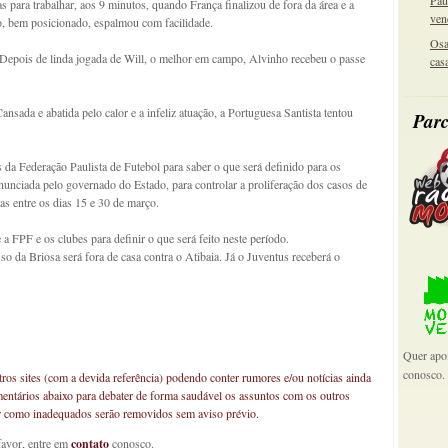
Pau
 para trabalhar, aos 9 minutos, quando França finalizou de fora da área e a
ven
no, bem posicionado, espalmou com facilidade.
Osa
. Depois de linda jogada de Will, o melhor em campo, Alvinho recebeu o passe
cas
ansada e abatida pelo calor e a infeliz atuação, a Portuguesa Santista tentou
Parc
da Federação Paulista de Futebol para saber o que será definido para os
unciada pelo governado do Estado, para controlar a proliferação dos casos de
as entre os dias 15 e 30 de março.
a FPF e os clubes para definir o que será feito neste período.
 da Briosa será fora de casa contra o Atibaia. Já o Juventus receberá o
Quer apoi
conosco.
os sites (com a devida referência) podendo conter rumores e/ou notícias ainda
mentários abaixo para debater de forma saudável os assuntos com os outros
car como inadequados serão removidos sem aviso prévio.
favor, entre em
contato
conosco.