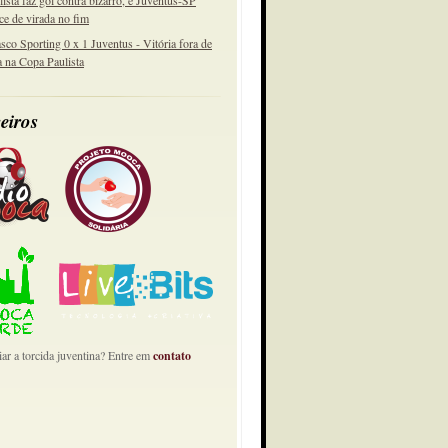
lista faz gol contra bizarro, e Juventus-SP
ce de virada no fim
sco Sporting 0 x 1 Juventus - Vitória fora de
a na Copa Paulista
eiros
ar a torcida juventina? Entre em
contato