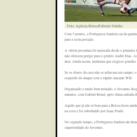
Foto: Agência Briosa/Fabrizio Neitzke
Com 5 pontos, a Portuguesa Santista cai da quinta
para a sexta posição.
A vitória juventina foi merecida desde o primeir
não ofereceu perigo para o goleiro André Dias. 
área. Ainda assim, nenhuma que exigisse grandes 
Se os donos da casa não se achavam em campo, o 
esquerdo do ataque com o rápido atacante Will.
Organizado e muito bem treinado, o Juventus despe
minutos, com Gabriel Bonet, após ótima enfiada de
Aquilo que já não ia bem para a Briosa ficou ainda
na coxa e foi substituído por Isaac Prado.
No segundo tempo, a Portuguesa Santista até demo
superioridade do Juventus.