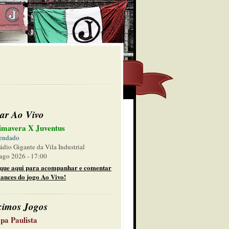
ar Ao Vivo
imavera X Juventus
endado
ádio Gigante da Vila Industrial
ago 2026 - 17:00
ique aqui para acompanhar e comentar
lances do jogo Ao Vivo!
ximos Jogos
pa Paulista