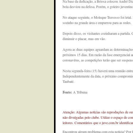
Na base da dedicação, a Briosa colocou André Dias
bola desviou na defesa. Porém, o goleiro juventi
No ataque seguinte, o Moleque Travesso foi letal
sozinho na grande área e empurrou para as redes.
Depois disso, os visitantes cozinharam a partida. C
diminuir o placar, mas em vão.
Agora as duas equipes aguardam as determinações 
próximos 15 dias. Em razão da fase emergencial an
coronavírus, as competições terão que ser suspens
Nesta segunda-feira (15) haverá uma reunião entre 
Independentemente da data, o próximo compromisso
Taubaté.
Fonte:
A Tribuna
Atenção: Algumas notícias são reproduções de outr
não divulgadas pelo clube. Utilize o espaço de co
leitores. Comentários que o juve.com.br identifi
Encontrou algum problema com esta notícia? Por 