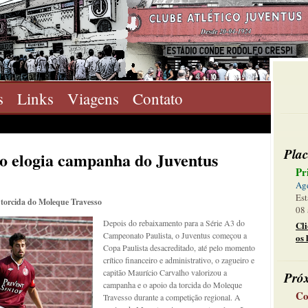
s
Links
Viagens
Contato
Plac
ro elogia campanha do Juventus
Pr
Ag
Est
 torcida do Moleque Travesso
08 
Depois do rebaixamento para a Série A3 do
Cl
Campeonato Paulista, o Juventus começou a
os 
Copa Paulista desacreditado, até pelo momento
crítico financeiro e administrativo, o zagueiro e
capitão Maurício Carvalho valorizou a
Pró
campanha e o apoio da torcida do Moleque
Co
Travesso durante a competição regional. A