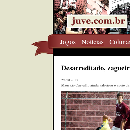
Jogos
Notícias
Coluna
Desacreditado, zaguei
29 out 2013
Maurício Carvalho ainda valorizou o apoio da