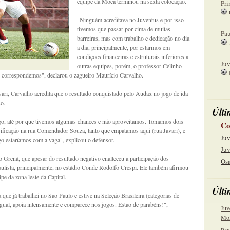
equipe da Moca terminou na sexta colocação.
Pri
"Ninguém acreditava no Juventus e por isso
08
tivemos que passar por cima de muitas
Pau
barreiras, mas com trabalho e dedicação no dia
a dia, principalmente, por estarmos em
15
condições financeiras e estruturais inferiores a
Juv
outras equipes, porém, o professor Celinho
so correspondemos", declarou o zagueiro Maurício Carvalho.
22
ari, Carvalho acredita que o resultado conquistado pelo Audax no jogo de ida
so.
Últi
go, até por que tivemos algumas chances e não aproveitamos. Tomamos dois
Co
sificação na rua Comendador Souza, tanto que empatamos aqui (rua Javari), e
Juv
go estaríamos com a vaga", explicou o defensor.
Juv
 Grená, que apesar do resultado negativo enalteceu a participação dos
Osa
aulista, principalmente, no estádio Conde Rodolfo Crespi. Ele também afirmou
pe da zona leste da Capital.
Últi
a que já trabalhei no São Paulo e estive na Seleção Brasileira (categorias de
gual, apoia intensamente e comparece nos jogos. Estão de parabéns!",
Juv
Mol