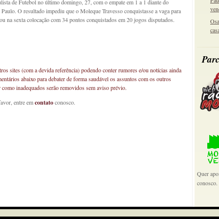
Pau
lista de Futebol no último domingo, 27, com o empate em 1 a 1 diante do
ven
Paulo. O resultado impediu que o Moleque Travesso conquistasse a vaga para
inou na sexta colocação com 34 pontos conquistados em 20 jogos disputados.
Osa
cas
Parc
os sites (com a devida referência) podendo conter rumores e/ou notícias ainda
mentários abaixo para debater de forma saudável os assuntos com os outros
car como inadequados serão removidos sem aviso prévio.
favor, entre em
contato
conosco.
Quer apoi
conosco.