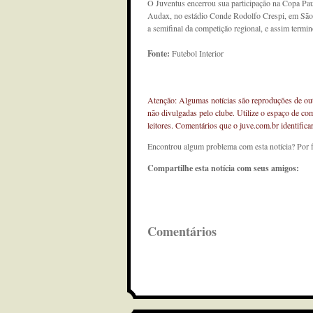
O Juventus encerrou sua participação na Copa Pau
Audax, no estádio Conde Rodolfo Crespi, em São 
a semifinal da competição regional, e assim term
Fonte:
Futebol Interior
Atenção: Algumas notícias são reproduções de outr
não divulgadas pelo clube. Utilize o espaço de co
leitores. Comentários que o juve.com.br identifi
Encontrou algum problema com esta notícia? Por 
Compartilhe esta notícia com seus amigos:
Comentários