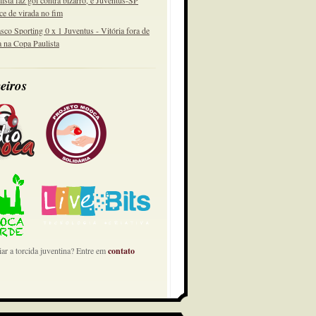
lista faz gol contra bizarro, e Juventus-SP
ce de virada no fim
sco Sporting 0 x 1 Juventus - Vitória fora de
a na Copa Paulista
eiros
ar a torcida juventina? Entre em
contato