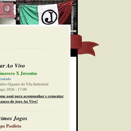
ar Ao Vivo
imavera X Juventus
endado
ádio Gigante da Vila Industrial
ago 2026 - 17:00
ique aqui para acompanhar e comentar
lances do jogo Ao Vivo!
ximos Jogos
pa Paulista