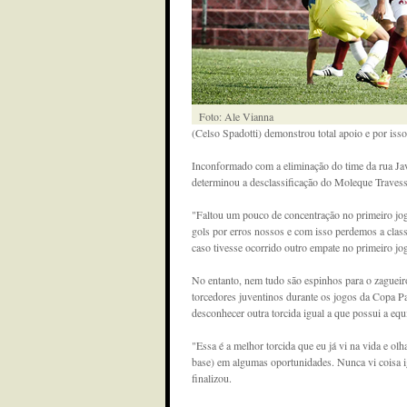
Foto: Ale Vianna
(Celso Spadotti) demonstrou total apoio e por is
Inconformado com a eliminação do time da rua Jav
determinou a desclassificação do Moleque Traves
"Faltou um pouco de concentração no primeiro jo
gols por erros nossos e com isso perdemos a clas
caso tivesse ocorrido outro empate no primeiro jo
No entanto, nem tudo são espinhos para o zagueiro
torcedores juventinos durante os jogos da Copa P
desconhecer outra torcida igual a que possui a equi
"Essa é a melhor torcida que eu já vi na vida e olh
base) em algumas oportunidades. Nunca vi coisa i
finalizou.