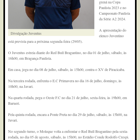
grená na Copa
Paulista 2023 e no
Campeonato Paulista
da Série A2 2024.
A apresentação do
Divulgação Juventus
elenco Juventino
está prevista para a próxima segunda-feira (29/05).
O Juventus estreia diante do Red Bull Bragantino, no dia 01 de julho, sábado, às
16h00, em Bragança Paulista.
Em casa, joga no dia 08 de julho, sábado, às 15h00, contra o XV de Piracicaba.
Na terceira rodada, enfrenta o E.C Primavera no dia 16 de julho, domingo, às
10h00, na Javari.
Na quarta rodada, pega o Oeste F.C no dia 21 de julho, sexta-feira, às 19h00, em
Barueri.
Pela quinta rodada, encara a Ponte Preta no dia 29 de julho, sábado, às 15h00, na
Javari.
No segundo turno, o Moleque volta a enfrentar o Red Bull Bragantino pela sexta-
rodada, no dia 05 de agosto, sábado, às 15h00, no Estádio Conde Rodolfo Crespi.