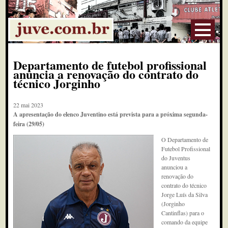
Departamento de futebol profissional
anuncia a renovação do contrato do
técnico Jorginho
22 mai 2023
A apresentação do elenco Juventino está prevista para a próxima segunda-
feira (29/05)
O Departamento de
Futebol Profissional
do Juventus
anunciou a
renovação do
contrato do técnico
Jorge Luís da Silva
(Jorginho
Cantinflas) para o
comando da equipe