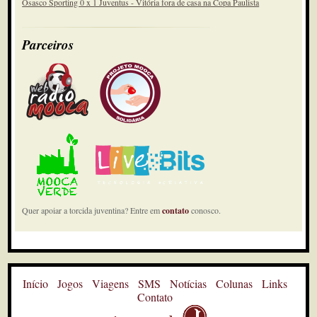
Osasco Sporting 0 x 1 Juventus - Vitória fora de casa na Copa Paulista
Parceiros
Quer apoiar a torcida juventina? Entre em
contato
conosco.
Início
Jogos
Viagens
SMS
Notícias
Colunas
Links
Contato