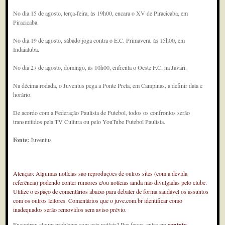
No dia 15 de agosto, terça-feira, às 19h00, encara o XV de Piracicaba, em
Piracicaba.
No dia 19 de agosto, sábado joga contra o E.C. Primavera, às 15h00, em
Indaiatuba.
No dia 27 de agosto, domingo, às 10h00, enfrenta o Oeste F.C, na Javari.
Na décima rodada, o Juventus pega a Ponte Preta, em Campinas, a definir data e
horário.
De acordo com a Federação Paulista de Futebol, todos os confrontos serão
transmitidos pela TV Cultura ou pelo YouTube Futebol Paulista.
Fonte:
Juventus
Atenção: Algumas notícias são reproduções de outros sites (com a devida
referência) podendo conter rumores e/ou notícias ainda não divulgadas pelo clube.
Utilize o espaço de comentários abaixo para debater de forma saudável os assuntos
com os outros leitores. Comentários que o juve.com.br identificar como
inadequados serão removidos sem aviso prévio.
Encontrou algum problema com esta notícia? Por favor, entre em
contato