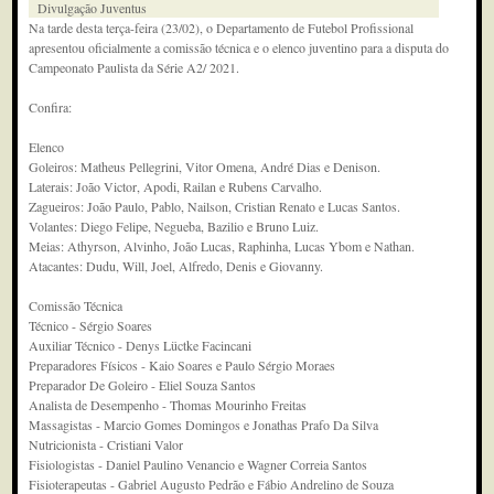
Divulgação Juventus
Na tarde desta terça-feira (23/02), o Departamento de Futebol Profissional
apresentou oficialmente a comissão técnica e o elenco juventino para a disputa do
Campeonato Paulista da Série A2/ 2021.
Confira:
Elenco
Goleiros: Matheus Pellegrini, Vitor Omena, André Dias e Denison.
Laterais: João Victor, Apodi, Railan e Rubens Carvalho.
Zagueiros: João Paulo, Pablo, Nailson, Cristian Renato e Lucas Santos.
Volantes: Diego Felipe, Negueba, Bazilio e Bruno Luiz.
Meias: Athyrson, Alvinho, João Lucas, Raphinha, Lucas Ybom e Nathan.
Atacantes: Dudu, Will, Joel, Alfredo, Denis e Giovanny.
Comissão Técnica
Técnico - Sérgio Soares
Auxiliar Técnico - Denys Lüctke Facincani
Preparadores Físicos - Kaio Soares e Paulo Sérgio Moraes
Preparador De Goleiro - Eliel Souza Santos
Analista de Desempenho - Thomas Mourinho Freitas
Massagistas - Marcio Gomes Domingos e Jonathas Prafo Da Silva
Nutricionista - Cristiani Valor
Fisiologistas - Daniel Paulino Venancio e Wagner Correia Santos
Fisioterapeutas - Gabriel Augusto Pedrão e Fábio Andrelino de Souza