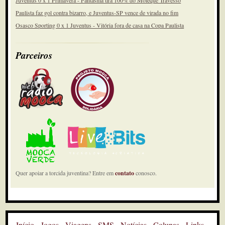
Juventus 0 x 1 Primavera - Fantasma tira 100% do Moleque Travesso
Paulista faz gol contra bizarro, e Juventus-SP vence de virada no fim
Osasco Sporting 0 x 1 Juventus - Vitória fora de casa na Copa Paulista
Parceiros
Quer apoiar a torcida juventina? Entre em
contato
conosco.
Início
Jogos
Viagens
SMS
Notícias
Colunas
Links