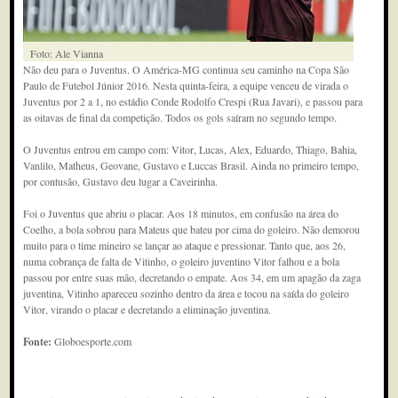
Foto: Ale Vianna
Não deu para o Juventus. O América-MG continua seu caminho na Copa São
Paulo de Futebol Júnior 2016. Nesta quinta-feira, a equipe venceu de virada o
Juventus por 2 a 1, no estádio Conde Rodolfo Crespi (Rua Javari), e passou para
as oitavas de final da competição. Todos os gols saíram no segundo tempo.
O Juventus entrou em campo com: Vitor, Lucas, Alex, Eduardo, Thiago, Bahia,
Vanlilo, Matheus, Geovane, Gustavo e Luccas Brasil. Ainda no primeiro tempo,
por contusão, Gustavo deu lugar a Caveirinha.
Foi o Juventus que abriu o placar. Aos 18 minutos, em confusão na área do
Coelho, a bola sobrou para Mateus que bateu por cima do goleiro. Não demorou
muito para o time mineiro se lançar ao ataque e pressionar. Tanto que, aos 26,
numa cobrança de falta de Vitinho, o goleiro juventino Vitor falhou e a bola
passou por entre suas mão, decretando o empate. Aos 34, em um apagão da zaga
juventina, Vitinho apareceu sozinho dentro da área e tocou na saída do goleiro
Vitor, virando o placar e decretando a eliminação juventina.
Fonte:
Globoesporte.com