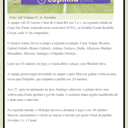
Foto: Alê Vianna / C. A. Juventus
A equipe sub 20 venceu o time do Canaã-BA por 3 a 1, na segunda rodada da
Copa São Paulo, realizada nesta sexta-feira (07/01), no Estádio Conde Rodolfo
Crespi, sede 31 da competição.
O técnico Santos levou a campo a seguinte escalação: Cauã, Isaque, Ricardo,
Gabriel Gelado (Bruno Gabriel), Adelan, Gustavo, Dudu, Athyrson (Warllen
Maranhão), Masson, Santiago e Filipinho (Derick).
Logo aos 03 minutos de jogo, o Canaã abriu o placar, com Wendell Silva.
A equipe grená reagiu investindo no ataque e após Masson ganhar a bola na área,
tocou para Filipinho, que empatou a partida aos 20 minutos.
Aos 27, após levantamento na área, Santiago cabeceou, o goleiro tirou, mas
sobrou para Dudu apontar o gol da virada. A primeira etapa seguiu equilibrada até
o apito para o intervalo.
Na segunda metade, o Moleque passou a dominar o jogo e aos 48 minutos
Masson sacramentou a vitória ao marcar o terceiro gol grená. Final da partida:
Juventus 3 x 1 Canaã.