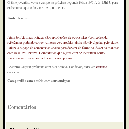
O time juventino volta a campo na próxima segunda-feira (10/01), às 15h15, para
enfrentar a equipe do CRB- AL, na Javari.
Fonte:
Juventus
Atenção: Algumas notícias são reproduções de outros sites (com a devida
referência) podendo conter rumores e/ou notícias ainda não divulgadas pelo clube.
Utilize o espaço de comentários abaixo para debater de forma saudável os assuntos
com os outros leitores. Comentários que o juve.com.br identificar como
inadequados serão removidos sem aviso prévio.
Encontrou algum problema com esta notícia? Por favor, entre em
contato
conosco.
Compartilhe esta notícia com seus amigos:
Comentários