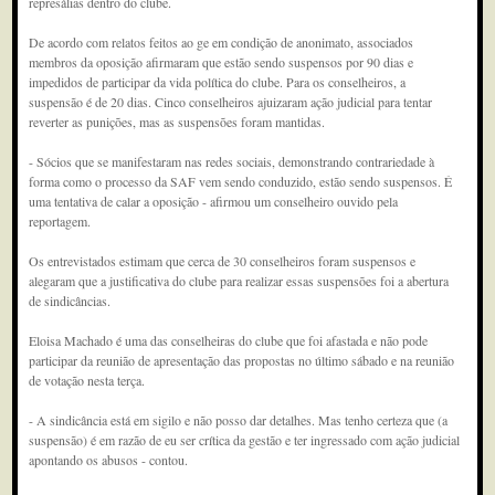
represálias dentro do clube.
De acordo com relatos feitos ao ge em condição de anonimato, associados
membros da oposição afirmaram que estão sendo suspensos por 90 dias e
impedidos de participar da vida política do clube. Para os conselheiros, a
suspensão é de 20 dias. Cinco conselheiros ajuizaram ação judicial para tentar
reverter as punições, mas as suspensões foram mantidas.
- Sócios que se manifestaram nas redes sociais, demonstrando contrariedade à
forma como o processo da SAF vem sendo conduzido, estão sendo suspensos. É
uma tentativa de calar a oposição - afirmou um conselheiro ouvido pela
reportagem.
Os entrevistados estimam que cerca de 30 conselheiros foram suspensos e
alegaram que a justificativa do clube para realizar essas suspensões foi a abertura
de sindicâncias.
Eloisa Machado é uma das conselheiras do clube que foi afastada e não pode
participar da reunião de apresentação das propostas no último sábado e na reunião
de votação nesta terça.
- A sindicância está em sigilo e não posso dar detalhes. Mas tenho certeza que (a
suspensão) é em razão de eu ser crítica da gestão e ter ingressado com ação judicial
apontando os abusos - contou.