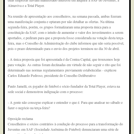
duas empresas haviam manifestado interesse em adquirir a SAF do Juventus, a
Almaviva e a Total Player.
Na reunião de apresentação aos conselheiros, na semana passada, ambas fizeram
uma manifestação conjunta e optaram por não detalhar as ofertas. Na última
segunda-feira, porém, os grupos formalizaram uma proposta única para a
constituição da SAF, com o intuito de aumentar o valor dos investimentos a serem
aportados, e pediram para que a proposta fosse considerada na votação desta terça-
feira, mas o Conselho de Administração do clube informou que não seria possível,
pois o prazo determinado para o envio dos projetos terminou no dia 30 de abril.
- A única proposta que foi apresentada é da Contea Capital, que trouxemos hoje
para votação. As outras foram declinadas em virtude de não seguir o rito que foi
determinado nas normas regulamentares previamente estabelecidas - explicou
Carlos Eduardo Pedroso, presidente do Conselho Deliberativo
Paulo Jamelli, ex-jogador de futebol e sócio-fundador da Total Player, estava na
sede social e demonstrou indignação com o processo:
- A gente não consegue explicar e entender o que é. Para que analisar no sábado e
fazer o negócio na terça-feira?
Oposição reclama
Conselheiros e sócios contrários à condução do processo para a transformação do
Juventus em SAF (Sociedade Anônima do Futebol) denunciaram uma série de