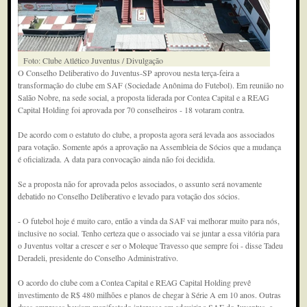
Foto: Clube Atlético Juventus / Divulgação
O Conselho Deliberativo do Juventus-SP aprovou nesta terça-feira a
transformação do clube em SAF (Sociedade Anônima do Futebol). Em reunião no
Salão Nobre, na sede social, a proposta liderada por Contea Capital e a REAG
Capital Holding foi aprovada por 70 conselheiros - 18 votaram contra.
De acordo com o estatuto do clube, a proposta agora será levada aos associados
para votação. Somente após a aprovação na Assembleia de Sócios que a mudança
é oficializada. A data para convocação ainda não foi decidida.
Se a proposta não for aprovada pelos associados, o assunto será novamente
debatido no Conselho Deliberativo e levado para votação dos sócios.
- O futebol hoje é muito caro, então a vinda da SAF vai melhorar muito para nós,
inclusive no social. Tenho certeza que o associado vai se juntar a essa vitória para
o Juventus voltar a crescer e ser o Moleque Travesso que sempre foi - disse Tadeu
Deradeli, presidente do Conselho Administrativo.
O acordo do clube com a Contea Capital e REAG Capital Holding prevê
investimento de R$ 480 milhões e planos de chegar à Série A em 10 anos. Outras