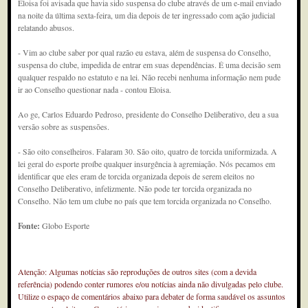
Eloisa foi avisada que havia sido suspensa do clube através de um e-mail enviado
na noite da última sexta-feira, um dia depois de ter ingressado com ação judicial
relatando abusos.
- Vim ao clube saber por qual razão eu estava, além de suspensa do Conselho,
suspensa do clube, impedida de entrar em suas dependências. É uma decisão sem
qualquer respaldo no estatuto e na lei. Não recebi nenhuma informação nem pude
ir ao Conselho questionar nada - contou Eloisa.
Ao ge, Carlos Eduardo Pedroso, presidente do Conselho Deliberativo, deu a sua
versão sobre as suspensões.
- São oito conselheiros. Falaram 30. São oito, quatro de torcida uniformizada. A
lei geral do esporte proíbe qualquer insurgência à agremiação. Nós pecamos em
identificar que eles eram de torcida organizada depois de serem eleitos no
Conselho Deliberativo, infelizmente. Não pode ter torcida organizada no
Conselho. Não tem um clube no país que tem torcida organizada no Conselho.
Fonte:
Globo Esporte
Atenção: Algumas notícias são reproduções de outros sites (com a devida
referência) podendo conter rumores e/ou notícias ainda não divulgadas pelo clube.
Utilize o espaço de comentários abaixo para debater de forma saudável os assuntos