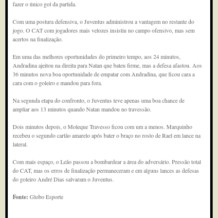
fazer o único gol da partida.
Com uma postura defensiva, o Juventus administrou a vantagem no restante do
jogo. O CAT com jogadores mais velozes insistiu no campo ofensivo, mas sem
acertos na finalização.
Em uma das melhores oportunidades do primeiro tempo, aos 24 minutos,
Andradina ajeitou na direita para Natan que bateu firme, mas a defesa afastou. Aos
36 minutos nova boa oportunidade de empatar com Andradina, que ficou cara a
cara com o goleiro e mandou para fora.
Na segunda etapa do confronto, o Juventus teve apenas uma boa chance de
ampliar aos 13 minutos quando Natan mandou no travessão.
Dois minutos depois, o Moleque Travesso ficou com um a menos. Marquinho
recebeu o segundo cartão amarelo após bater o braço no rosto de Rael em lance na
lateral.
Com mais espaço, o Leão passou a bombardear a área do adversário. Pressão total
do CAT, mas os erros de finalização permaneceram e em alguns lances as defesas
do goleiro André Dias salvaram o Juventus.
Fonte:
Globo Esporte