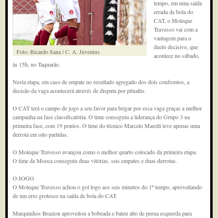
tempo, em uma saída
errada de bola do
CAT, o Moleque
Travesso vai com a
vantagem para o
duelo decisivo, que
Foto: Ricardo Sana / C. A. Juventus
acontece no sábado,
às 15h, no Taquarão.
Nesta etapa, em caso de empate no resultado agregado dos dois confrontos, a
decisão da vaga acontecerá através de disputa por pênaltis.
O CAT terá o campo de jogo a seu favor para brigar por essa vaga graças a melhor
campanha na fase classificatória. O time conseguiu a liderança do Grupo 3 na
primeira fase, com 19 pontos. O time do técnico Marcelo Marelli teve apenas uma
derrota em oito partidas.
O Moleque Travesso avançou como o melhor quarto colocado da primeira etapa.
O time da Mooca conseguiu duas vitórias, seis empates e duas derrotas.
O JOGO
O Moleque Travesso achou o gol logo aos seis minutos do 1º tempo, aproveitando
de um erro grotesco na saída de bola do CAT.
Marquinhos Brazion aproveitou a bobeada e bateu alto de perna esquerda para