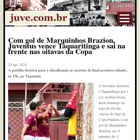
Com gol de Marquinhos Brazion,
Juventus vence Taquaritinga e sai na
frente nas oitavas da Copa
25 ago 2024
A partida decisiva para a classificação às quartas de final acontece sábado,
às 15h, no Taquarão
O Juventus derrotou
o Taquaritinga por 1
a 0, na Rua Javari,
neste domingo no
jogo de ida das
oitavas de final da
Copa Paulista. Com
gol de Marquinhos
Brazion, aos 6
minutos do 1º