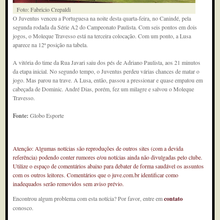
Foto: Fabricio Crepaldi
O Juventus venceu a Portuguesa na noite desta quarta-feira, no Canindé, pela
segunda rodada da Série A2 do Campeonato Paulista. Com seis pontos em dois
jogos, o Moleque Travesso está na terceira colocação. Com um ponto, a Lusa
aparece na 12ª posição na tabela.
A vitória do time da Rua Javari saiu dos pés de Adriano Paulista, aos 21 minutos
da etapa inicial. No segundo tempo, o Juventus perdeu várias chances de matar o
jogo. Mas parou na trave. A Lusa, então, passou a pressionar e quase empatou em
cabeçada de Dominic. André Dias, porém, fez um milagre e salvou o Moleque
Travesso.
Fonte:
Globo Esporte
Atenção: Algumas notícias são reproduções de outros sites (com a devida
referência) podendo conter rumores e/ou notícias ainda não divulgadas pelo clube.
Utilize o espaço de comentários abaixo para debater de forma saudável os assuntos
com os outros leitores. Comentários que o juve.com.br identificar como
inadequados serão removidos sem aviso prévio.
Encontrou algum problema com esta notícia? Por favor, entre em
contato
conosco.