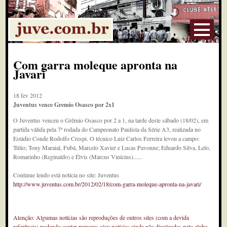
Com garra moleque apronta na
Javari
18 fev 2012
Juventus vence Gremio Osasco por 2x1
O Juventus venceu o Grêmio Osasco por 2 a 1, na tarde deste sábado (18/02), em
partida válida pela 7ª rodada do Campeonato Paulista da Série A3, realizada no
Estádio Conde Rodolfo Crespi. O técnico Luiz Carlos Ferreira levou a campo:
Túlio; Tony Maraial, Fubá, Marcelo Xavier e Lucas Pavonne; Eduardo Silva, Lelo,
Romarinho (Reginaldo) e Élvis (Marcus Vinícius)......
Continue lendo está notícia no site: Juventus
http://www.juventus.com.br/2012/02/18/com-garra-moleque-apronta-na-javari/
Atenção: Algumas notícias são reproduções de outros sites (com a devida
referência) podendo conter rumores e/ou notícias ainda não divulgadas pelo clube.