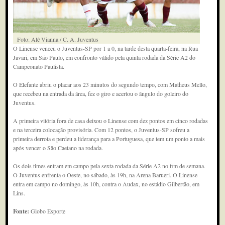
Foto: Alê Vianna / C. A. Juventus
O Linense venceu o Juventus-SP por 1 a 0, na tarde desta quarta-feira, na Rua
Javari, em São Paulo, em confronto válido pela quinta rodada da Série A2 do
Campeonato Paulista.
O Elefante abriu o placar aos 23 minutos do segundo tempo, com Matheus Mello,
que recebeu na entrada da área, fez o giro e acertou o ângulo do goleiro do
Juventus.
A primeira vitória fora de casa deixou o Linense com dez pontos em cinco rodadas
e na terceira colocação provisória. Com 12 pontos, o Juventus-SP sofreu a
primeira derrota e perdeu a liderança para a Portuguesa, que tem um ponto a mais
após vencer o São Caetano na rodada.
Os dois times entram em campo pela sexta rodada da Série A2 no fim de semana.
O Juventus enfrenta o Oeste, no sábado, às 19h, na Arena Barueri. O Linense
entra em campo no domingo, às 10h, contra o Audax, no estádio Gilbertão, em
Lins.
Fonte:
Globo Esporte