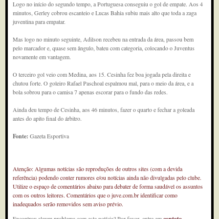
Logo no início do segundo tempo, a Portuguesa conseguiu o gol de empate. Aos 4
minutos, Gerley cobrou escanteio e Lucas Bahia subiu mais alto que toda a zaga
juventina para empatar.
Mas logo no minuto seguinte, Adilson recebeu na entrada da área, passou bem
pelo marcador e, quase sem ângulo, bateu com categoria, colocando o Juventus
novamente em vantagem.
O terceiro gol veio com Medina, aos 15. Cesinha fez boa jogada pela direita e
chutou forte. O goleiro Rafael Paschoal espalmou mal, para o meio da área, e a
bola sobrou para o camisa 7 apenas escorar para o fundo das redes.
Ainda deu tempo de Cesinha, aos 46 minutos, fazer o quarto e fechar a goleada
antes do apito final do árbitro.
Fonte:
Gazeta Esportiva
Atenção: Algumas notícias são reproduções de outros sites (com a devida
referência) podendo conter rumores e/ou notícias ainda não divulgadas pelo clube.
Utilize o espaço de comentários abaixo para debater de forma saudável os assuntos
com os outros leitores. Comentários que o juve.com.br identificar como
inadequados serão removidos sem aviso prévio.
Encontrou algum problema com esta notícia? Por favor, entre em
contato