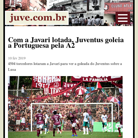
Com a Javari lotada, Juventus goleia
a Portuguesa pela A2
10 fev 2019
4504 torcedores lotaram a Javari para ver a goleada do Juventus sobre a
Lusa