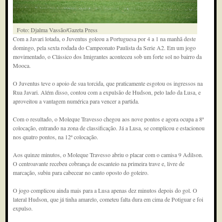
Foto: Djalma Vassão/Gazeta Press
Com a Javari lotada, o Juventus goleou a Portuguesa por 4 a 1 na manhã deste
domingo, pela sexta rodada do Campeonato Paulista da Serie A2. Em um jogo
movimentado, o Clássico dos Imigrantes aconteceu sob um forte sol no bairro da
Mooca.
O Juventus teve o apoio de sua torcida, que praticamente esgotou os ingressos na
Rua Javari. Além disso, contou com a expulsão de Hudson, pelo lado da Lusa, e
aproveitou a vantagem numérica para vencer a partida.
Com o resultado, o Moleque Travesso chegou aos nove pontos e agora ocupa a 8ª
colocação, entrando na zona de classificação. Já a Lusa, se complicou e estacionou
nos quatro pontos, na 12ª colocação.
Aos quinze minutos, o Moleque Travesso abriu o placar com o camisa 9 Adilson.
O centroavante recebeu cobrança de escanteio na primeira trave e, livre de
marcação, subiu para cabecear no canto oposto do goleiro.
O jogo complicou ainda mais para a Lusa apenas dez minutos depois do gol. O
lateral Hudson, que já tinha amarelo, cometeu falta dura em cima de Potiguar e foi
expulso.