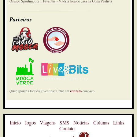
Osasco Sporting 0 x 1 Juventus - Vitória fora de casa na Copa Paulista
Parceiros
Quer apoiar a torcida juventina? Entre em
contato
conosco.
Início
Jogos
Viagens
SMS
Notícias
Colunas
Links
Contato