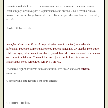
Na última rodada da A2, o Zulão recebe no Bruno Lazzarini o lanterna Monte
Azul, em jogo decisivo para sua permanência na divisão. Já o Juventus visita o
Novorizontino, no Jorge Ismael de Biasi. Todas as partidas acontecem no sábado,
às 15h.
Fonte:
Globo Esporte
Atenção: Algumas notícias são reproduções de outros sites (com a devida
referência) podendo conter rumores e/ou notícias ainda não divulgadas pelo clube.
Utilize o espaço de comentários abaixo para debater de forma saudável os assuntos
com os outros leitores. Comentários que o juve.com.br identificar como
inadequados serão removidos sem aviso prévio.
Encontrou algum problema com esta notícia? Por favor, entre em
contato
conosco.
Compartilhe esta notícia com seus amigos:
Comentários