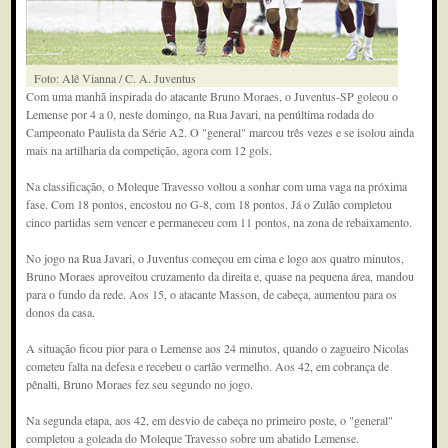
Foto: Alê Vianna / C. A. Juventus
Com uma manhã inspirada do atacante Bruno Moraes, o Juventus-SP goleou o
Lemense por 4 a 0, neste domingo, na Rua Javari, na penúltima rodada do
Campeonato Paulista da Série A2. O "general" marcou três vezes e se isolou ainda
mais na artilharia da competição, agora com 12 gols.
Na classificação, o Moleque Travesso voltou a sonhar com uma vaga na próxima
fase. Com 18 pontos, encostou no G-8, com 18 pontos. Já o Zulão completou
cinco partidas sem vencer e permaneceu com 11 pontos, na zona de rebaixamento.
No jogo na Rua Javari, o Juventus começou em cima e logo aos quatro minutos,
Bruno Moraes aproveitou cruzamento da direita e, quase na pequena área, mandou
para o fundo da rede. Aos 15, o atacante Masson, de cabeça, aumentou para os
donos da casa.
A situação ficou pior para o Lemense aos 24 minutos, quando o zagueiro Nicolas
cometeu falta na defesa e recebeu o cartão vermelho. Aos 42, em cobrança de
pênalti, Bruno Moraes fez seu segundo no jogo.
Na segunda etapa, aos 42, em desvio de cabeça no primeiro poste, o "general"
completou a goleada do Moleque Travesso sobre um abatido Lemense.