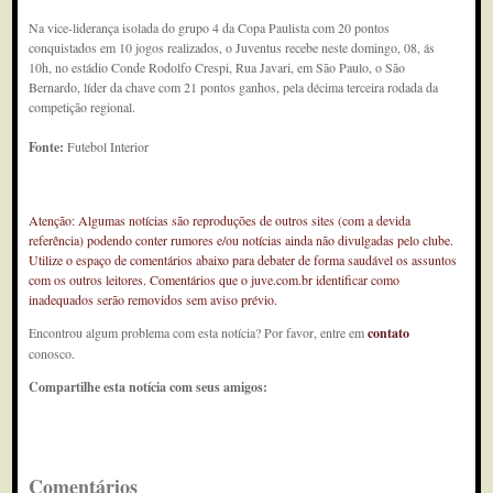
Na vice-liderança isolada do grupo 4 da Copa Paulista com 20 pontos
conquistados em 10 jogos realizados, o Juventus recebe neste domingo, 08, ás
10h, no estádio Conde Rodolfo Crespi, Rua Javari, em São Paulo, o São
Bernardo, líder da chave com 21 pontos ganhos, pela décima terceira rodada da
competição regional.
Fonte:
Futebol Interior
Atenção: Algumas notícias são reproduções de outros sites (com a devida
referência) podendo conter rumores e/ou notícias ainda não divulgadas pelo clube.
Utilize o espaço de comentários abaixo para debater de forma saudável os assuntos
com os outros leitores. Comentários que o juve.com.br identificar como
inadequados serão removidos sem aviso prévio.
Encontrou algum problema com esta notícia? Por favor, entre em
contato
conosco.
Compartilhe esta notícia com seus amigos:
Comentários