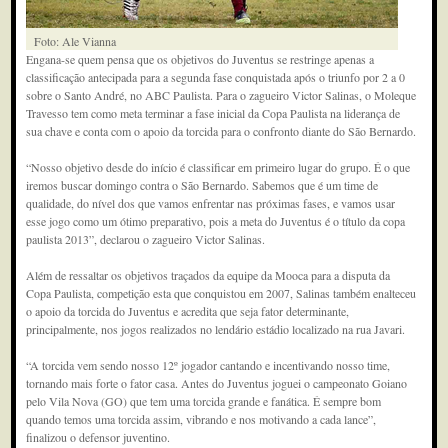
Foto: Ale Vianna
Engana-se quem pensa que os objetivos do Juventus se restringe apenas a
classificação antecipada para a segunda fase conquistada após o triunfo por 2 a 0
sobre o Santo André, no ABC Paulista. Para o zagueiro Victor Salinas, o Moleque
Travesso tem como meta terminar a fase inicial da Copa Paulista na liderança de
sua chave e conta com o apoio da torcida para o confronto diante do São Bernardo.
“Nosso objetivo desde do início é classificar em primeiro lugar do grupo. É o que
iremos buscar domingo contra o São Bernardo. Sabemos que é um time de
qualidade, do nível dos que vamos enfrentar nas próximas fases, e vamos usar
esse jogo como um ótimo preparativo, pois a meta do Juventus é o título da copa
paulista 2013”, declarou o zagueiro Victor Salinas.
Além de ressaltar os objetivos traçados da equipe da Mooca para a disputa da
Copa Paulista, competição esta que conquistou em 2007, Salinas também enalteceu
o apoio da torcida do Juventus e acredita que seja fator determinante,
principalmente, nos jogos realizados no lendário estádio localizado na rua Javari.
“A torcida vem sendo nosso 12º jogador cantando e incentivando nosso time,
tornando mais forte o fator casa. Antes do Juventus joguei o campeonato Goiano
pelo Vila Nova (GO) que tem uma torcida grande e fanática. É sempre bom
quando temos uma torcida assim, vibrando e nos motivando a cada lance”,
finalizou o defensor juventino.