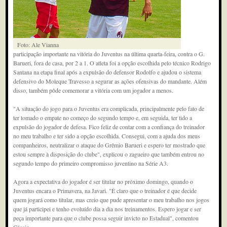
Foto: Ale Vianna
participação importante na vitória do Juventus na última quarta-feira, contra o G.
Barueri, fora de casa, por 2 a 1. O atleta foi a opção escolhida pelo técnico Rodrigo
Santana na etapa final após a expulsão do defensor Rodolfo e ajudou o sistema
defensivo do Moleque Travesso a segurar as ações ofensivas do mandante. Além
disso, também pôde comemorar a vitória com um jogador a menos.
"A situação do jogo para o Juventus era complicada, principalmente pelo fato de
ter tomado o empate no começo do segundo tempo e, em seguida, ter tido a
expulsão do jogador de defesa. Fico feliz de contar com a confiança do treinador
no meu trabalho e ter sido a opção escolhida. Consegui, com a ajuda dos meus
companheiros, neutralizar o ataque do Grêmio Barueri e espero ter mostrado que
estou sempre à disposição do clube", explicou o zagueiro que também entrou no
segundo tempo do primeiro compromisso juventino na Série A3.
Agora a expectativa do jogador é ser titular no próximo domingo, quando o
Juventus encara o Primavera, na Javari. "É claro que o treinador é que decide
quem jogará como titular, mas creio que pude apresentar o meu trabalho nos jogos
que já participei e tenho evoluído dia a dia nos treinamentos. Espero jogar e ser
peça importante para que o clube possa seguir invicto no Estadual", comentou