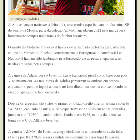
Divulgação/Adidas
A Adidas lançou nesta sexta-feira (11), uma camisa especial para o o Juventus-SP,
do bairro da Mooca, parte da coleção ALMA, lançada em 2022 pela marca para
homenagear equipes tradicionais do futebol brasileiro.
O manto do Moleque Travesso já havia sido antecipado de forma exclusiva pela
equipe do Mantos do Futebol. Anteriormente, a Portuguesa, o América-RJ e o
Náutico já haviam sido lembrados pela fornecedora e as peças chegaram a ser
usadas em jogos pelas equipes.
A camisa da Adidas para o Juventus traz o tradicional grená como base com gola
V na mesma cor. As três listras da Adidas percorrem os ombros em branco,
enquanto no peito, o logo é aplicado no lado direito, na mesma cor, se opondo ao
escudo, aplicado no lado esquerdo.
Dois selos especiais são vistos, o primeiro no lado direito inferior assina a coleção
"ALMA", enquanto na nuca, o "Moleque Travesso" é visto em linhas douradas,
junto ao ano "1930", quando o clube, fundado em 1924, mudou de nome, se
tornando o Club Atlético Juventus.
A camisa "ALMA" do Juventus chega oficialmente ao mercado na sexta-feira
(11/11) por R$ 279,99, e será vendida no e-commerce e nas lojas físicas da