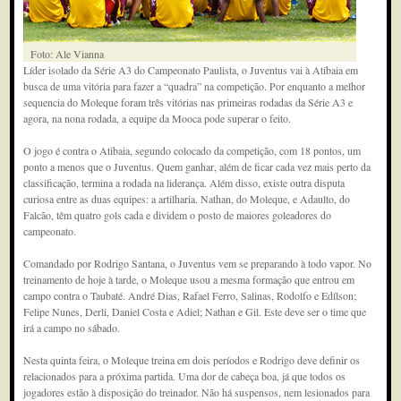
Foto: Ale Vianna
Líder isolado da Série A3 do Campeonato Paulista, o Juventus vai à Atibaia em
busca de uma vitória para fazer a “quadra” na competição. Por enquanto a melhor
sequencia do Moleque foram três vitórias nas primeiras rodadas da Série A3 e
agora, na nona rodada, a equipe da Mooca pode superar o feito.
O jogo é contra o Atibaia, segundo colocado da competição, com 18 pontos, um
ponto a menos que o Juventus. Quem ganhar, além de ficar cada vez mais perto da
classificação, termina a rodada na liderança. Além disso, existe outra disputa
curiosa entre as duas equipes: a artilharia. Nathan, do Moleque, e Adaulto, do
Falcão, têm quatro gols cada e dividem o posto de maiores goleadores do
campeonato.
Comandado por Rodrigo Santana, o Juventus vem se preparando à todo vapor. No
treinamento de hoje à tarde, o Moleque usou a mesma formação que entrou em
campo contra o Taubaté. André Dias, Rafael Ferro, Salinas, Rodolfo e Edílson;
Felipe Nunes, Derli, Daniel Costa e Adiel; Nathan e Gil. Este deve ser o time que
irá a campo no sábado.
Nesta quinta feira, o Moleque treina em dois períodos e Rodrigo deve definir os
relacionados para a próxima partida. Uma dor de cabeça boa, já que todos os
jogadores estão à disposição do treinador. Não há suspensos, nem lesionados para