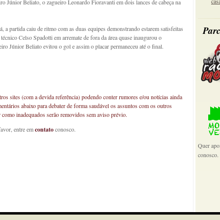
cas
iro Júnior Beliato, o zagueiro Leonardo Fioravanti em dois lances de cabeça na
Parc
, a partida caiu de ritmo com as duas equipes demonstrando estarem satisfeitas
 técnico Celso Spadotti em arremate de fora da área quase inaugurou o
ro Júnior Beliato evitou o gol e assim o placar permaneceu até o final.
os sites (com a devida referência) podendo conter rumores e/ou notícias ainda
mentários abaixo para debater de forma saudável os assuntos com os outros
car como inadequados serão removidos sem aviso prévio.
favor, entre em
contato
conosco.
Quer apoi
conosco.