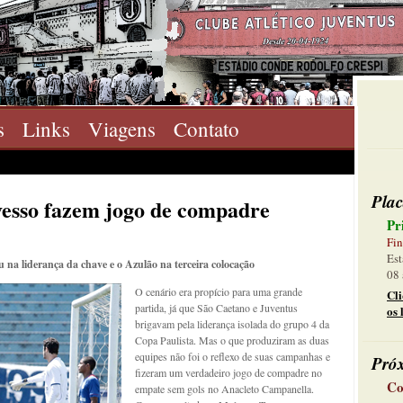
s
Links
Viagens
Contato
Plac
esso fazem jogo de compadre
Pr
Fin
Est
na liderança da chave e o Azulão na terceira colocação
08 
O cenário era propício para uma grande
Cl
partida, já que São Caetano e Juventus
os 
brigavam pela liderança isolada do grupo 4 da
Copa Paulista. Mas o que produziram as duas
equipes não foi o reflexo de suas campanhas e
Pró
fizeram um verdadeiro jogo de compadre no
Co
empate sem gols no Anacleto Campanella.