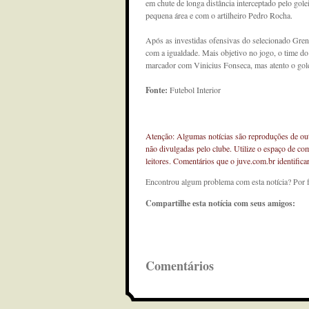
em chute de longa distância interceptado pelo gole
pequena área e com o artilheiro Pedro Rocha.
Após as investidas ofensivas do selecionado Grená
com a igualdade. Mais objetivo no jogo, o time do
marcador com Vinicius Fonseca, mas atento o golei
Fonte:
Futebol Interior
Atenção: Algumas notícias são reproduções de outr
não divulgadas pelo clube. Utilize o espaço de co
leitores. Comentários que o juve.com.br identifi
Encontrou algum problema com esta notícia? Por 
Compartilhe esta notícia com seus amigos:
Comentários