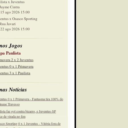
lista x Juventus
Jayme Cintra
 ago 2026 15:00
entus x Osasco Sporting
Rua Javari
 ago 2026 15:00
mos Jogos
pa Paulista
mavera 2 x 2 Juventus
entus 0 x 1 Primavera
entus 3 x 1 Paulista
mas Notícias
entus 0 x 1 Primavera - Fantasma tira 100% do
eque Travesso
lista faz gol contra bizarro, e Juventus-SP
ce de virada no fim
sco Sporting 0 x 1 Juventus - Vitória fora de