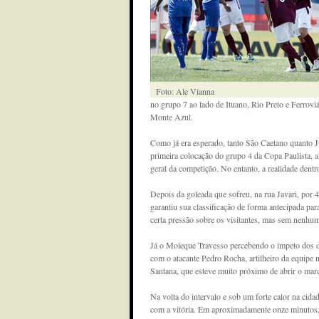
Foto: Ale Vianna
no grupo 7 ao lado de Ituano, Rio Preto e Ferroviá
Monte Azul.
Como já era esperado, tanto São Caetano quanto J
primeira colocação do grupo 4 da Copa Paulista, a
geral da competição. No entanto, a realidade dentr
Depois da goleada que sofreu, na rua Javari, por 
garantiu sua classificação de forma antecipada p
certa pressão sobre os visitantes, mas sem nenhum
Já o Moleque Travesso percebendo o ímpeto dos don
com o atacante Pedro Rocha, artilheiro da equipe 
Santana, que esteve muito próximo de abrir o marc
Na volta do intervalo e sob um forte calor na cida
com a vitória. Em aproximadamente onze minutos,