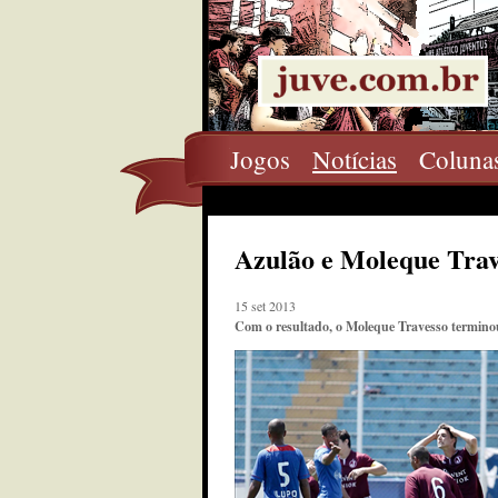
Jogos
Notícias
Coluna
Azulão e Moleque Trav
15 set 2013
Com o resultado, o Moleque Travesso terminou 