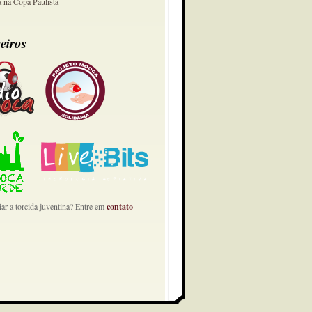
a na Copa Paulista
eiros
ar a torcida juventina? Entre em
contato