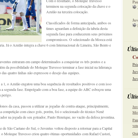
Com o resultado, o Moleque Travesso
Pau
terminou na segunda colocação da chave e o
Azulão na terceira colocação.
15
Juv
Classificados de forma antecipada, ambos os
times aguardam a definição da tabela desta
22
segunda fase para conhecerem seus próximos
compromissos. O selecionado da Mooca está
ria. Já o Azulão integra a chave 6 com Internacional de Limeira, São Bento e
Últi
Co
uventus entraram em campo determinados a conquistar os três pontos e a
Pri
lém da possibilidade do Moleque Travesso terminar a fase inicial na liderança
Juv
o das quatro linhas não expressou o desejo das equipes.
Juv
4 a 1, o Azulão engatou uma boa sequência de resultados positivos e com isso
ara a segunda fase. Empolgado com a boa fase, a equipe do ABC esboçou uma
Últi
 perigo.
os da casa, passou a utilizar as jogadas de contra-ataque, principalmente,
Juv
na competição com cinco gols, porém, foi o selecionado do técnico Nenê
Mol
ador na jogada de seu goleador, Paulo Henrique, no vacilo da defesa juventina.
Pau
ven
de de São Caetano do Sul, o Juventus voltou disposto a retornar para a Capital
Osa
 o Moleque Travesso criou quatro ótimas oportunidades com Rafael Castori,