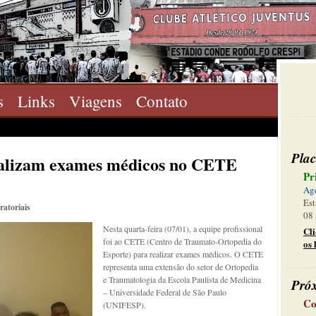
s
Links
Viagens
Contato
Plac
 realizam exames médicos no CETE
Pr
Ag
Est
ratoriais
08 
Nesta quarta-feira (07/01), a equipe profissional
Cl
foi ao CETE (Centro de Traumato-Ortopedia do
os 
Esporte) para realizar exames médicos. O CETE
representa uma extensão do setor de Ortopedia
e Traumatologia da Escola Paulista de Medicina
Pró
– Universidade Federal de São Paulo
Co
(UNIFESP).