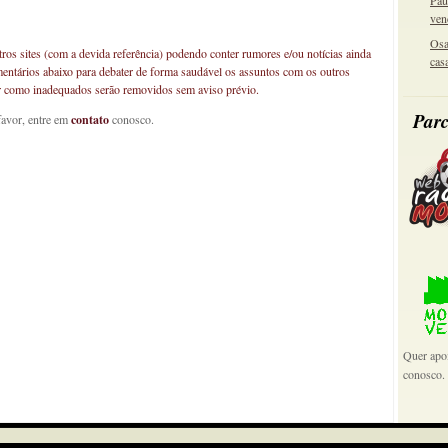
Pau
ven
Osa
os sites (com a devida referência) podendo conter rumores e/ou notícias ainda
cas
mentários abaixo para debater de forma saudável os assuntos com os outros
car como inadequados serão removidos sem aviso prévio.
Parc
favor, entre em
contato
conosco.
Quer apoi
conosco.