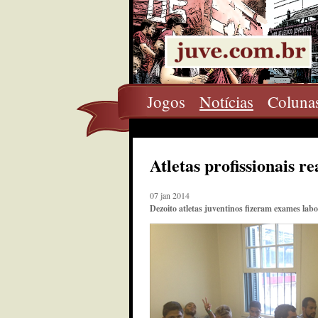
Jogos
Notícias
Coluna
Atletas profissionais
07 jan 2014
Dezoito atletas juventinos fizeram exames labo