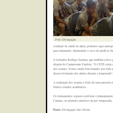
Foto: Divulgação
condição de saúde do atleta, podemos aqui antecip
para tratamento, diminuindo o risco de perdê-lo d
O treinador Rodrigo Santana, que também esteve p
disputa do Campeonato Paulista. “O CETE conta com
dos exames. Fomos muito bem tratados por toda a 
desenvolvimento dos atletas durante a temporada”
A realização dos exames é fruto de uma parceria 
futuros estudos acadêmicos.
Os treinamentos seguem conforme o planejamento 
Caetano, no primeiro amistoso da pré–temporada,
Fonte:
Divulgação Site Oficial