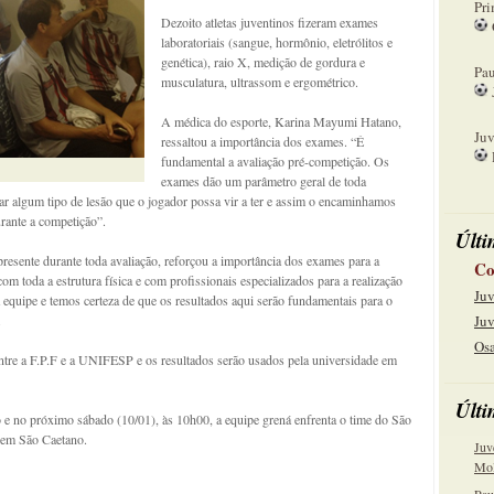
Pri
Dezoito atletas juventinos fizeram exames
laboratoriais (sangue, hormônio, eletrólitos e
08
genética), raio X, medição de gordura e
Pau
musculatura, ultrassom e ergométrico.
15
A médica do esporte, Karina Mayumi Hatano,
Juv
ressaltou a importância dos exames. “É
fundamental a avaliação pré-competição. Os
22
exames dão um parâmetro geral de toda
ar algum tipo de lesão que o jogador possa vir a ter e assim o encaminhamos
urante a competição”.
Últi
resente durante toda avaliação, reforçou a importância dos exames para a
Co
 toda a estrutura física e com profissionais especializados para a realização
Juv
equipe e temos certeza de que os resultados aqui serão fundamentais para o
.
Juv
Osa
entre a F.P.F e a UNIFESP e os resultados serão usados pela universidade em
Últi
e no próximo sábado (10/01), às 10h00, a equipe grená enfrenta o time do São
 em São Caetano.
Juv
Mol