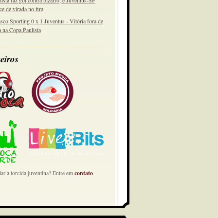
lista faz gol contra bizarro, e Juventus-SP
ce de virada no fim
sco Sporting 0 x 1 Juventus - Vitória fora de
a na Copa Paulista
eiros
ar a torcida juventina? Entre em
contato