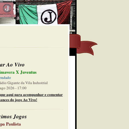
ar Ao Vivo
imavera X Juventus
endado
ádio Gigante da Vila Industrial
ago 2026 - 17:00
ique aqui para acompanhar e comentar
lances do jogo Ao Vivo!
ximos Jogos
pa Paulista