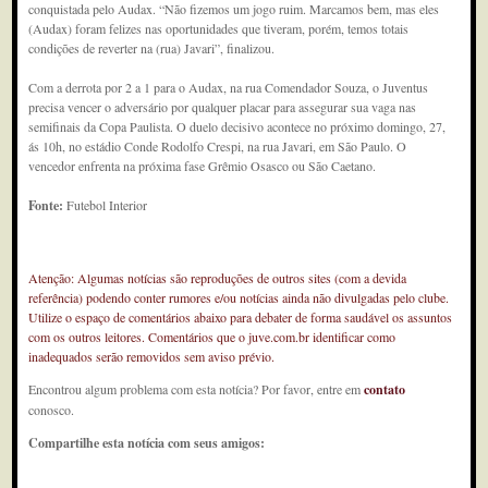
conquistada pelo Audax. “Não fizemos um jogo ruim. Marcamos bem, mas eles
(Audax) foram felizes nas oportunidades que tiveram, porém, temos totais
condições de reverter na (rua) Javari”, finalizou.
Com a derrota por 2 a 1 para o Audax, na rua Comendador Souza, o Juventus
precisa vencer o adversário por qualquer placar para assegurar sua vaga nas
semifinais da Copa Paulista. O duelo decisivo acontece no próximo domingo, 27,
ás 10h, no estádio Conde Rodolfo Crespi, na rua Javari, em São Paulo. O
vencedor enfrenta na próxima fase Grêmio Osasco ou São Caetano.
Fonte:
Futebol Interior
Atenção: Algumas notícias são reproduções de outros sites (com a devida
referência) podendo conter rumores e/ou notícias ainda não divulgadas pelo clube.
Utilize o espaço de comentários abaixo para debater de forma saudável os assuntos
com os outros leitores. Comentários que o juve.com.br identificar como
inadequados serão removidos sem aviso prévio.
Encontrou algum problema com esta notícia? Por favor, entre em
contato
conosco.
Compartilhe esta notícia com seus amigos: