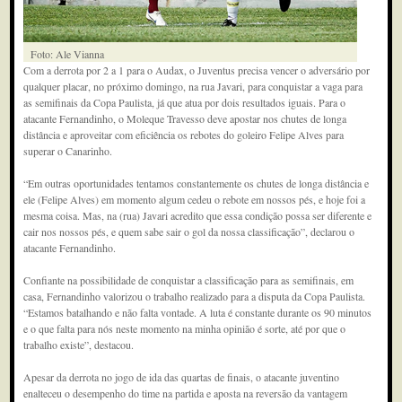
Foto: Ale Vianna
Com a derrota por 2 a 1 para o Audax, o Juventus precisa vencer o adversário por
qualquer placar, no próximo domingo, na rua Javari, para conquistar a vaga para
as semifinais da Copa Paulista, já que atua por dois resultados iguais. Para o
atacante Fernandinho, o Moleque Travesso deve apostar nos chutes de longa
distância e aproveitar com eficiência os rebotes do goleiro Felipe Alves para
superar o Canarinho.
“Em outras oportunidades tentamos constantemente os chutes de longa distância e
ele (Felipe Alves) em momento algum cedeu o rebote em nossos pés, e hoje foi a
mesma coisa. Mas, na (rua) Javari acredito que essa condição possa ser diferente e
cair nos nossos pés, e quem sabe sair o gol da nossa classificação”, declarou o
atacante Fernandinho.
Confiante na possibilidade de conquistar a classificação para as semifinais, em
casa, Fernandinho valorizou o trabalho realizado para a disputa da Copa Paulista.
“Estamos batalhando e não falta vontade. A luta é constante durante os 90 minutos
e o que falta para nós neste momento na minha opinião é sorte, até por que o
trabalho existe”, destacou.
Apesar da derrota no jogo de ida das quartas de finais, o atacante juventino
enalteceu o desempenho do time na partida e aposta na reversão da vantagem