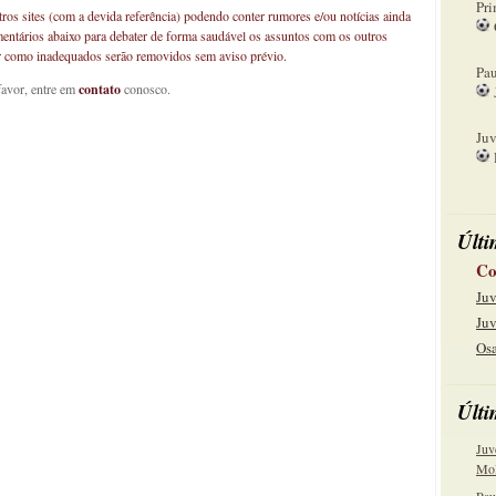
Pri
os sites (com a devida referência) podendo conter rumores e/ou notícias ainda
mentários abaixo para debater de forma saudável os assuntos com os outros
08
car como inadequados serão removidos sem aviso prévio.
Pau
favor, entre em
contato
conosco.
15
Juv
22
Últi
Co
Juv
Juv
Osa
Últi
Juv
Mol