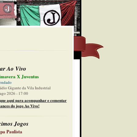
ar Ao Vivo
imavera X Juventus
endado
ádio Gigante da Vila Industrial
ago 2026 - 17:00
ique aqui para acompanhar e comentar
lances do jogo Ao Vivo!
ximos Jogos
pa Paulista