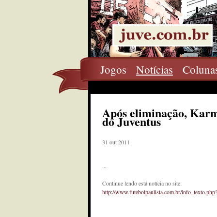
Jogos
Notícias
Coluna
Após eliminação, Karm
do Juventus
31 out 2011
...
Continue lendo está notícia no site:
http://www.futebolpaulista.com.br/info_texto.ph