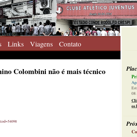
s
Links
Viagens
Contato
Plac
ino Colombini não é mais técnico
Pr
Ag
Est
08 
Cl
os 
p?cod=54098
Pró
Co