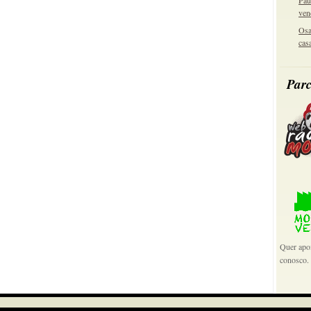
Pau
ven
Osa
cas
Parc
Quer apoi
conosco.