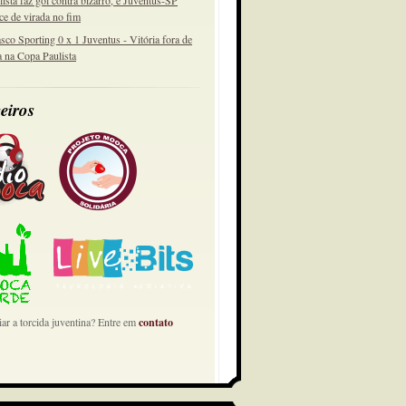
lista faz gol contra bizarro, e Juventus-SP
ce de virada no fim
sco Sporting 0 x 1 Juventus - Vitória fora de
a na Copa Paulista
eiros
ar a torcida juventina? Entre em
contato