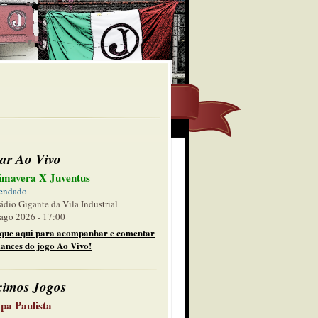
ar Ao Vivo
imavera X Juventus
endado
ádio Gigante da Vila Industrial
ago 2026 - 17:00
ique aqui para acompanhar e comentar
lances do jogo Ao Vivo!
ximos Jogos
pa Paulista