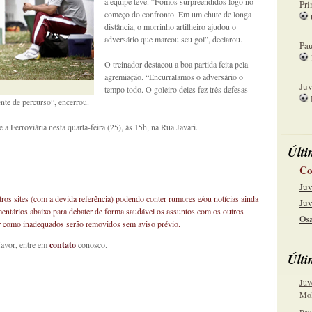
a equipe teve. “Fomos surpreendidos logo no
Pri
começo do confronto. Em um chute de longa
distância, o morrinho artilheiro ajudou o
08
adversário que marcou seu gol”, declarou.
Pau
O treinador destacou a boa partida feita pela
15
agremiação. “Encurralamos o adversário o
Juv
tempo todo. O goleiro deles fez três defesas
ente de percurso”, encerrou.
22
 a Ferroviária nesta quarta-feira (25), às 15h, na Rua Javari.
Últi
Co
Juv
os sites (com a devida referência) podendo conter rumores e/ou notícias ainda
Juv
mentários abaixo para debater de forma saudável os assuntos com os outros
Osa
car como inadequados serão removidos sem aviso prévio.
favor, entre em
contato
conosco.
Últi
Juv
Mol