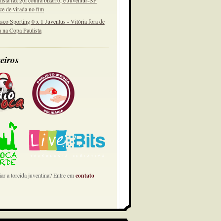
lista faz gol contra bizarro, e Juventus-SP
ce de virada no fim
sco Sporting 0 x 1 Juventus - Vitória fora de
a na Copa Paulista
eiros
ar a torcida juventina? Entre em
contato