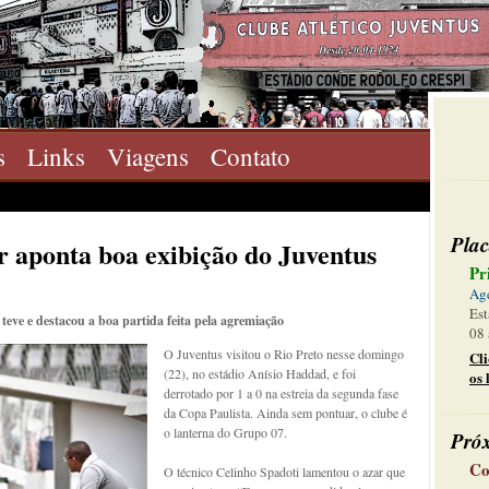
s
Links
Viagens
Contato
Plac
r aponta boa exibição do Juventus
Pr
Ag
Est
teve e destacou a boa partida feita pela agremiação
08 
O Juventus visitou o Rio Preto nesse domingo
Cl
(22), no estádio Anísio Haddad, e foi
os 
derrotado por 1 a 0 na estreia da segunda fase
da Copa Paulista. Ainda sem pontuar, o clube é
o lanterna do Grupo 07.
Pró
Co
O técnico Celinho Spadoti lamentou o azar que