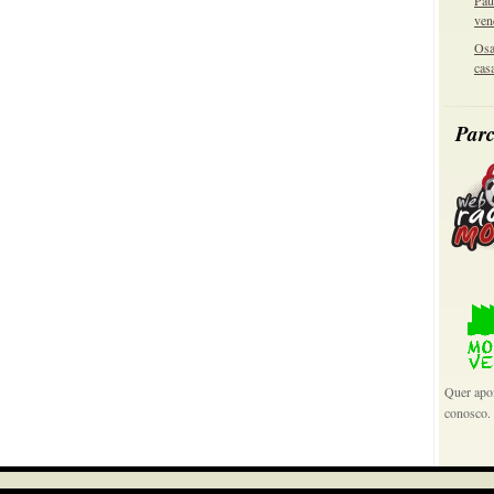
Pau
ven
Osa
cas
Parc
Quer apoi
conosco.