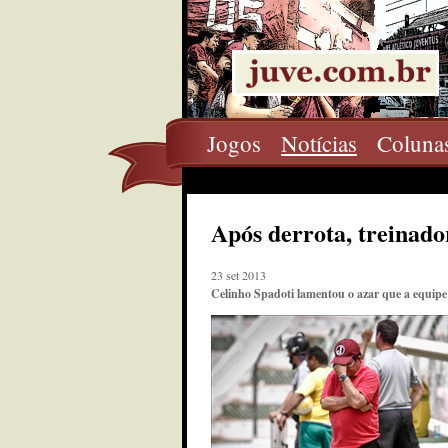
Jogos
Notícias
Coluna
Após derrota, treinado
23 set 2013
Celinho Spadoti lamentou o azar que a equipe 