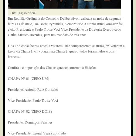
Divulgação oficial
Em Reunião Ordinária do Conselho Deliberativo, realizada na noite de segunda-
feira (13 de maio), na Boate Pyramid's, o empresário Antonio Ruiz Gonsalez foi
eleito Presidente e Paulo Troise Voci Vice-Presidente da Diretoria Executiva do
Clube Atlético Juventus, para um mandato de três anos.
Dos 183 conselheiros aptos a votarem, 162 compareceram às urnas, 95 votaram a
favor da Chapa 1, 61 votaram na Chapa 2, quatro votos foram nulos e dois
brancos.
Confira a composição das Chapas que concorreram à Eleição:
CHAPA Nº 01 (ZERO UM)
Presidente: Antonio Ruiz Gonsalez
Vice-Presidente: Paulo Troise Voci
CHAPA Nº 02 (ZERO DOIS)
Presidente: Domingos Sanches
Vice-Presidente: Leonel Vieira do Prado