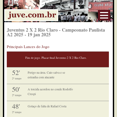
Juventus 2 X 2 Rio Claro - Campeonato Paulista
A2 2025 - 19 jan 2025
Principais Lances do Jogo
Fim de jogo. Placar final Juventus 2 X 2 Rio Claro.
52'
Perigo na área. Caio salva e se
estranha com atacante
2º tempo
50'
A torcida acordou no conde Rodolfo
Crespi
2º tempo
48'
Golaço de falta de Rafael Costa
2º tempo