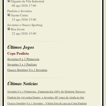
Gigante da Vila Industrial
35'
08 ago 2026 17:00
Sai Marcelinho, entra Pedrinho
Paulista x Juventus
2º tempo
Jayme Cintra
15 ago 2026 15:00
32'
Marzagão pegou rebote da falta e
Juventus x Osasco Sporting
mandou direto pra fora
2º tempo
Rua Javari
22 ago 2026 15:00
31'
Dessa vez o Juventus cobrou rápido.
E Rafael Costa sofreu falta em
2º tempo
Últimos Jogos
seguida
31'
Falta de novo em quem? Rodrigo
Copa Paulista
2º tempo
Juventus 0 x 1 Primavera
Juventus 3 x 1 Paulista
30'
Rafael Costa bate direto e a bola sobe
Osasco Sporting 0 x 1 Juventus
muito
2º tempo
29'
Últimas Notícias
Outra falta em Rodrigo. Amarelo pra
eles
2º tempo
Juventus 0 x 1 Primavera - Fantasma tira 100% do Moleque Travesso
28'
Paulista faz gol contra bizarro, e Juventus-SP vence de virada no fim
Chute deles de longe , pra fora
Osasco Sporting 0 x 1 Juventus - Vitória fora de casa na Copa Paulista
2º tempo