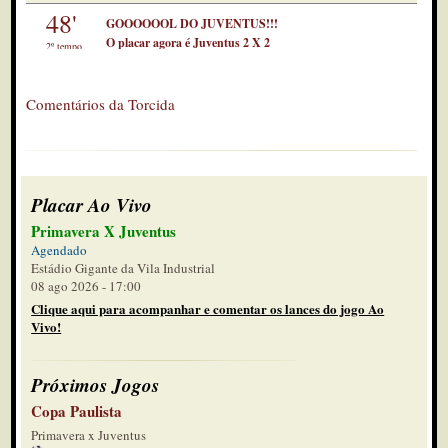
48'
GOOOOOOL DO JUVENTUS!!!
O placar agora é Juventus 2 X 2
2º tempo
Rio Claro.
47'
Falta pro Juventus bem na entrada da
Comentários da Torcida
área
2º tempo
45'
Mais 7 minutos
2º tempo
Placar Ao Vivo
41'
Chegada deles em contra ataque.
Primavera X Juventus
Fora, para nosso alívio
2º tempo
Agendado
Estádio Gigante da Vila Industrial
40'
Bola na área, confusão, goleiro deles
08 ago 2026 - 17:00
fica com ela. Talvez a melhor chance
2º tempo
Clique aqui para acompanhar e comentar os lances do jogo Ao
desse segundo tempo fraco
Vivo!
39'
Para constar: a chuva que caiu na
volta após o intervalo durou bem
2º tempo
Próximos Jogos
pouco
37'
Copa Paulista
Cruzamento de Pedrinho, Magrão
finaliza bonito, mas pra fora
Primavera x Juventus
2º tempo