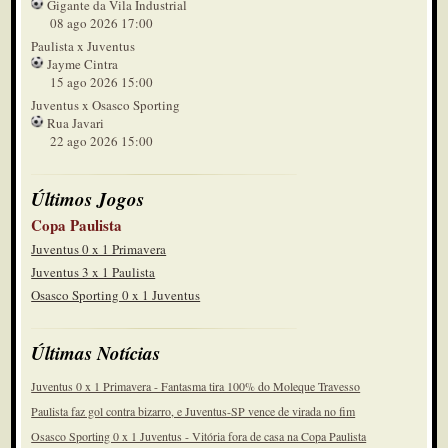
Gigante da Vila Industrial
43'
08 ago 2026 17:00
Agora paralisação para atendimento a
Paulista x Juventus
jogador deles.
2º tempo
Jayme Cintra
15 ago 2026 15:00
41'
Atendimento a jogador nosso
Juventus x Osasco Sporting
2º tempo
Rua Javari
22 ago 2026 15:00
37'
João Vitor recebe amarelo .Falta pra
eles
2º tempo
Últimos Jogos
35'
Sai Magrão, entra Betinho
Copa Paulista
2º tempo
Juventus 0 x 1 Primavera
Juventus 3 x 1 Paulista
34'
André espalmou e desabou
Osasco Sporting 0 x 1 Juventus
2º tempo
33'
Últimas Notícias
Rodrigo tomou amarelo na
comemoração
2º tempo
Juventus 0 x 1 Primavera - Fantasma tira 100% do Moleque Travesso
32'
Paulista faz gol contra bizarro, e Juventus-SP vence de virada no fim
Rodrigo tirou a bola do zagueiro e
bateu o goleiro. Lindo
Osasco Sporting 0 x 1 Juventus - Vitória fora de casa na Copa Paulista
2º tempo