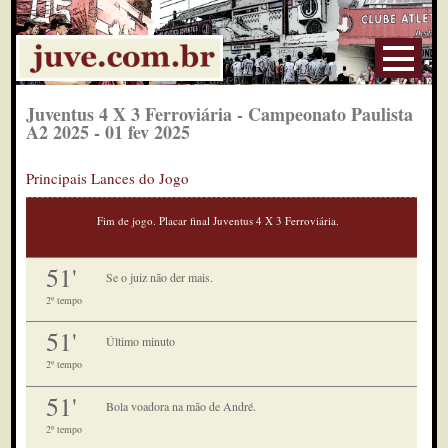
Juventus 4 X 3 Ferroviária - Campeonato Paulista
A2 2025 - 01 fev 2025
Principais Lances do Jogo
Fim de jogo. Placar final Juventus 4 X 3 Ferroviária.
51'
Se o juiz não der mais.
2º tempo
51'
Último minuto
2º tempo
51'
Bola voadora na mão de André.
2º tempo