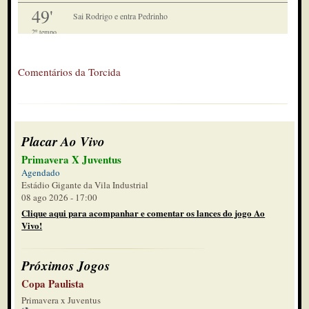
49'
Sai Rodrigo e entra Pedrinho
2º tempo
49'
Vai entrar Pedrinho
Comentários da Torcida
2º tempo
48'
Juventus vai segurando. Até o
vendedor de água tá desesperado
2º tempo
Placar Ao Vivo
46'
Escanteio Juventus
Primavera X Juventus
2º tempo
Agendado
Estádio Gigante da Vila Industrial
45'
Betinho apareceu cara a cara com o
08 ago 2026 - 17:00
goleiro mas não tem o cacoete de
2º tempo
Clique aqui para acompanhar e comentar os lances do jogo Ao
atacante. Pra fora
Vivo!
45'
Mais 7 minutos
2º tempo
Próximos Jogos
45'
Copa Paulista
É demorado o atendimento, está
saindo de campo
Primavera x Juventus
2º tempo