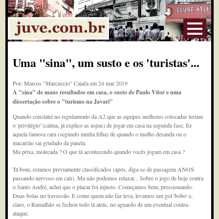
Uma "sina", um susto e os 'turistas'...
Por: Marcos "Marcuccio" Caiafa em 24 mar 2019
A "sina" de maus resultados em casa, o susto de Paulo Vítor e uma
dissertação sobre o "turismo na Javari"
Quando constatei no regulamento da A2 que as equipes melhores colocadas teriam
o 'privilégio' (calma, já explico as aspas) de jogar em casa na segunda fase, fiz
aquela famosa cara (segundo minha filha) de quando o molho desanda ou o
macarrão sai grudado da panela.
Ma pôxa, molecada ? O que tá acontecendo quando vocês jogam em casa ?
Tá bom, estamos previamente classificados (após, diga-se de passagem ANOS
passando nervoso em cair). Ma não podemos relaxar... Sobre o jogo de hoje contra
o Santo André, achei que o placar foi injusto. Começamos bem, pressionando.
Duas bolas no travessão. E como quem não faz leva, levamos um gol 'bobo' e,
claro, o Ramalhão se fechou todo lá atrás, no aguardo de um eventual contra-
ataque.