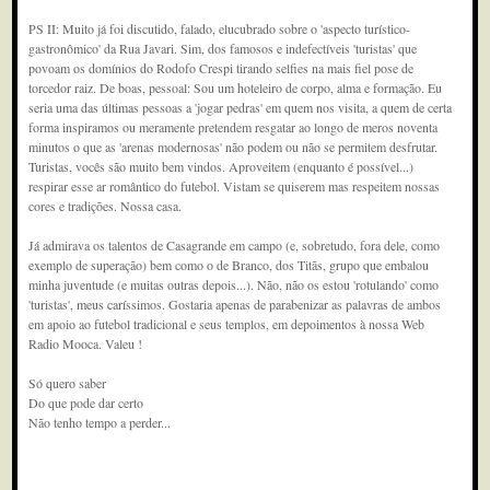
PS II: Muito já foi discutido, falado, elucubrado sobre o 'aspecto turístico-
gastronômico' da Rua Javari. Sim, dos famosos e indefectíveis 'turistas' que
povoam os domínios do Rodofo Crespi tirando selfies na mais fiel pose de
torcedor raiz. De boas, pessoal: Sou um hoteleiro de corpo, alma e formação. Eu
seria uma das últimas pessoas a 'jogar pedras' em quem nos visita, a quem de certa
forma inspiramos ou meramente pretendem resgatar ao longo de meros noventa
minutos o que as 'arenas modernosas' não podem ou não se permitem desfrutar.
Turistas, vocês são muito bem vindos. Aproveitem (enquanto é possível...)
respirar esse ar romântico do futebol. Vistam se quiserem mas respeitem nossas
cores e tradições. Nossa casa.
Já admirava os talentos de Casagrande em campo (e, sobretudo, fora dele, como
exemplo de superação) bem como o de Branco, dos Titãs, grupo que embalou
minha juventude (e muitas outras depois...). Não, não os estou 'rotulando' como
'turistas', meus caríssimos. Gostaria apenas de parabenizar as palavras de ambos
em apoio ao futebol tradicional e seus templos, em depoimentos à nossa Web
Radio Mooca. Valeu !
Só quero saber
Do que pode dar certo
Não tenho tempo a perder...