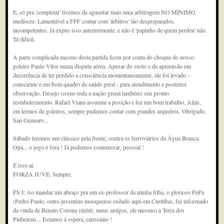
E, só pra 'completar' tivemos de aguentar mais uma arbitragem NO MÍNIMO
medíocre. Lamentável a FPF contar com 'árbitros' tão despreparados,
incompetentes. Já expus isso anteriormente, e não é 'papinho de quem perdeu' não.
Tá difícil.
A parte complicada mesmo desta partida ficou por conta do choque do nosso
goleiro Paulo Vítor numa disputa aérea. Apesar do susto e da apreensão em
decorrência de ter perdido a consciência momentaneamente, ele foi levado -
consciente e em bom quadro de saúde geral - para atendimento e posterior
observação. Desejo (como toda a nação grená também) seu pronto
restabelecimento. Rafael Viana assumiu a posição e fez um bom trabalho. Aliás,
em termos de goleiros, sempre pudemos contar com grandes arqueiros. Obrigado,
San Gennaro...
Sábado teremos um clássico pela frente, contra os ferroviários da Água Branca.
Opa... o jogo é fora ! Já podemos comemorar, pessoal !
É isso aí.
FORZA JUVE. Sempre.
PS I: Ao mandar um abraço pra um ex-professor da minha filha, o glorioso PePa
(Pedro Paulo, outro juventino mooquense exilado aqui em Curitiba), fui informado
da vinda de Renato Corona (ééééé, meus amigos, ele mesmo) à Terra dos
Pinheirais... Estamos à espera, caríssimo !