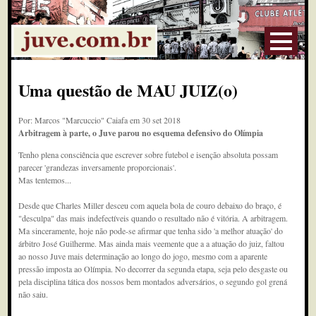
Uma questão de MAU JUIZ(o)
Por: Marcos "Marcuccio" Caiafa em 30 set 2018
Arbitragem à parte, o Juve parou no esquema defensivo do Olímpia
Tenho plena consciência que escrever sobre futebol e isenção absoluta possam
parecer 'grandezas inversamente proporcionais'.
Mas tentemos...
Desde que Charles Miller desceu com aquela bola de couro debaixo do braço, é
"desculpa" das mais indefectíveis quando o resultado não é vitória. A arbitragem.
Ma sinceramente, hoje não pode-se afirmar que tenha sido 'a melhor atuação' do
árbitro José Guilherme. Mas ainda mais veemente que a a atuação do juiz, faltou
ao nosso Juve mais determinação ao longo do jogo, mesmo com a aparente
pressão imposta ao Olímpia. No decorrer da segunda etapa, seja pelo desgaste ou
pela disciplina tática dos nossos bem montados adversários, o segundo gol grená
não saiu.