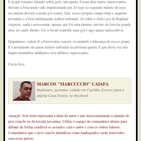
E já que estamos falando sobre gols, um aparte: Foram dois tentos interessantes.
Mesmo a bola tendo sido impulsionada por Jô logo no segundo minuto de jogo,
na súmula deveria constar gol contra. Sim, nosso próprio campo traiu o arqueiro
juventino e a bola infelizmente acabou entrando. Já sobre o (belo) gol de Raphael
Augusto, nada a acrescentar, apenas que foi uma pintura, um tiro de fora da grande
área, no canto direito. Ver a Javari explodir num gol é algo quase indescritível.
Empatamos, enfim. E a Ferroviária venceu, assumindo a liderança de nosso grupo.
E é justamente ela quem iremos enfrentar na próxima quarta. E que desta vez não
hajam montinhos artilheiros e/ou árbitros equivocados.
Forza Juve
MARCOS "MARCUCCIO" CAIAFA
Paulistano, juventino, exilado em Curitiba. Escreve para a
página Casa Nostra, no Facebook
Atenção: Este texto representa a ideia do autor e não necessariamente a opinião do
juve.com.br ou da torcida juventina. Utilize o espaço de comentários abaixo para
debater de forma saudável os assuntos com o autor e com os outros leitores.
Comentários que o juve.com.br identificar como inadequados serão removidos
sem aviso prévio.