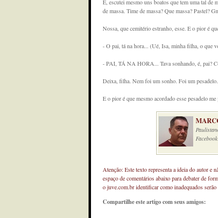
É, escutei mesmo uns boatos que tem uma tal de 
de massa. Time de massa? Que massa? Pastel? Gno
Nossa, que cemitério estranho, esse. E o pior é 
- O pai, tá na hora... (Ué, Isa, minha filha, o que 
- PAI, TÁ NA HORA... Tava sonhando, é, pai? 
Deixa, filha. Nem foi um sonho. Foi um pesadelo. 
E o pior é que mesmo acordado esse pesadelo me 
MARCO
Paulistan
Facebook
Atenção: Este texto representa a ideia do autor e 
espaço de comentários abaixo para debater de for
o juve.com.br identificar como inadequados serão
Compartilhe este artigo com seus amigos: