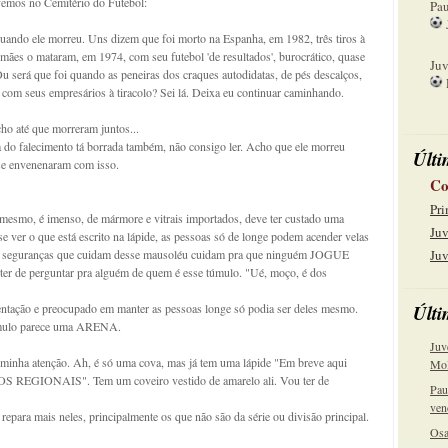
e vemos no Cemitério do Futebol:
Pau
ndo ele morreu. Uns dizem que foi morto na Espanha, em 1982, três tiros à
15
mães o mataram, em 1974, com seu futebol 'de resultados', burocrático, quase
Juv
Ou será que foi quando as peneiras dos craques autodidatas, de pés descalços,
om seus empresários à tiracolo? Sei lá. Deixa eu continuar caminhando.
22
cho até que morreram juntos...
falecimento tá borrada também, não consigo ler. Acho que ele morreu
Últi
se envenenaram com isso.
Co
Pri
mesmo, é imenso, de mármore e vitrais importados, deve ter custado uma
Juv
se ver o que está escrito na lápide, as pessoas só de longe podem acender velas
. Os seguranças que cuidam desse mausoléu cuidam pra que ninguém JOGUE
Juv
ter de perguntar pra alguém de quem é esse túmulo. "Ué, moço, é dos
Últi
ntação e preocupado em manter as pessoas longe só podia ser deles mesmo.
túmulo parece uma ARENA.
Juv
 minha atenção. Ah, é só uma cova, mas já tem uma lápide "Em breve aqui
Mol
EGIONAIS". Tem um coveiro vestido de amarelo ali. Vou ter de
Pau
ven
epara mais neles, principalmente os que não são da série ou divisão principal.
Osa