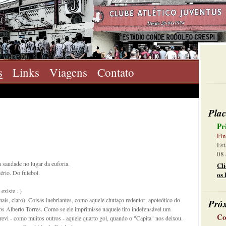
s
Links
Viagens
Contato
Plac
Pr
Fin
Est
08 
a saudade no lugar da euforia.
Cl
ério. Do futebol.
os 
existe...)
ais, claro). Coisas inebriantes, como aquele chutaço redentor, apoteótico do
Pró
os Alberto Torres. Como se ele imprimisse naquele tiro indefensável um
Co
 revi - como muitos outros - aquele quarto gol, quando o "Capita" nos deixou.