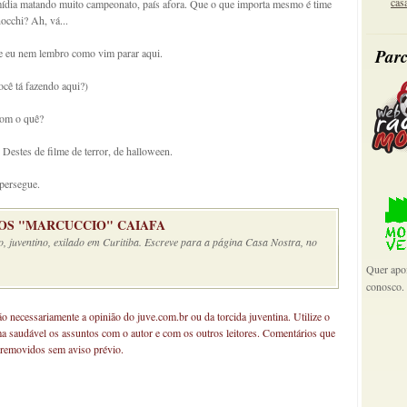
cas
mídia matando muito campeonato, país afora. Que o que importa mesmo é time
cchi? Ah, vá...
Parc
que eu nem lembro como vim parar aqui.
você tá fazendo aqui?)
Com o quê?
Destes de filme de terror, de halloween.
persegue.
S "MARCUCCIO" CAIAFA
o, juventino, exilado em Curitiba. Escreve para a página Casa Nostra, no
Quer apoi
conosco.
não necessariamente a opinião do juve.com.br ou da torcida juventina. Utilize o
ma saudável os assuntos com o autor e com os outros leitores. Comentários que
 removidos sem aviso prévio.