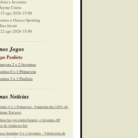
lista x Juventus
Jayme Cintra
 ago 2026 15:00
entus x Osasco Sporting
Rua Javari
 ago 2026 15:00
mos Jogos
pa Paulista
mavera 2 x 2 Juventus
entus 0 x 1 Primavera
entus 3 x 1 Paulista
mas Notícias
entus 0 x 1 Primavera - Fantasma tira 100% do
eque Travesso
lista faz gol contra bizarro, e Juventus-SP
ce de virada no fim
sco Sporting 0 x 1 Juventus - Vitória fora de