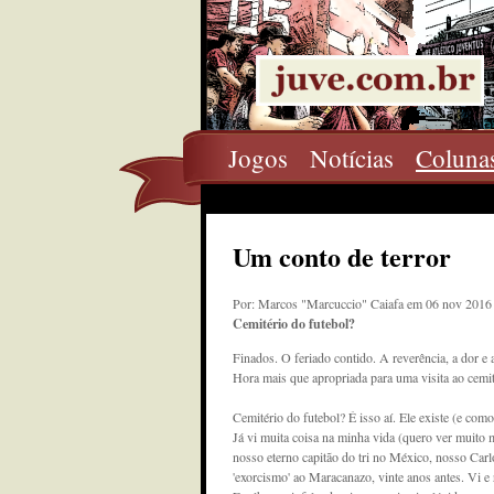
Jogos
Notícias
Coluna
Um conto de terror
Por: Marcos "Marcuccio" Caiafa em 06 nov 2016
Cemitério do futebol?
Finados. O feriado contido. A reverência, a dor e 
Hora mais que apropriada para uma visita ao cemit
Cemitério do futebol? É isso aí. Ele existe (e como 
Já vi muita coisa na minha vida (quero ver muito m
nosso eterno capitão do tri no México, nosso Carl
'exorcismo' ao Maracanazo, vinte anos antes. Vi e