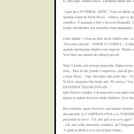
E, olha aqui, falando nisso, a primeira lápide qu
"Aqui jaz o FUTEBOL ARTE". Nem sei direito qua
queima-roupa de Paolo Rossi... Outros, que os ale
científico. E pararam o belo Carrossel Holandês. 
foram substituídos por mocinhos bem-apanhados, c
Outra lápide - e bem ao lado da do futebol arte. A
"Descanse em paz - AMOR À CAMISA". A data do 
quando misturaram futebol com negócio. Muitos 
Vou fazer um minuto de silêncio pra ele.
Mais à frente, um enorme mausoléu. Impressiona 
nota... Mas de tão grande e majestoso, mal dá pra 
e jogar flores... Opa, desculpa, não pode não..
NADA, ninguém fale muito alto. Tô curioso. Vou 
ESTÁDIOS TRADICIONAIS..."
Que burrice a minha. Um mausoléu com tanta oste
Quem os matou devia ter muito dinheiro. Esse 
Em contraste, quase invisível, um túmulo chamou
descansarão os CAMPEONATOS e os TORNEIOS R
perguntar de novo. "Ué, por quê essa cova aqui?"
- Ah, eles estão morrendo sozinhos, né? Ninguém r
A gente já abriu a cova pra poupar tempo...