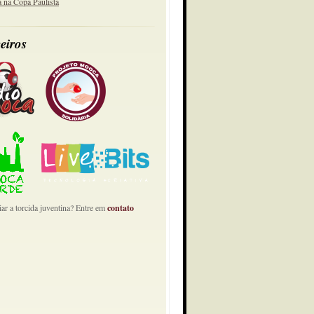
a na Copa Paulista
eiros
ar a torcida juventina? Entre em
contato