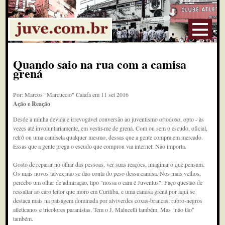
Quando saio na rua com a camisa
grená
Por: Marcos "Marcuccio" Caiafa em 11 set 2016
Ação e Reação
Desde a minha devida e irrevogável conversão ao juventismo ortodoxo, opto - às
vezes até involuntariamente, em vestir-me de grená. Com ou sem o escudo, oficial,
retrô ou uma camiseta qualquer mesmo, dessas que a gente compra em mercado.
Essas que a gente prega o escudo que comprou via internet. Não importa.
Gosto de reparar no olhar das pessoas, ver suas reações, imaginar o que pensam.
Os mais novos talvez não se dão conta do peso dessa camisa. Nos mais velhos,
percebo um olhar de admiração, tipo "nossa o cara é Juventus". Faço questão de
ressaltar ao caro leitor que moro em Curitiba, e uma camisa grená por aqui se
destaca mais na paisagem dominada por alviverdes coxas-brancas, rubro-negros
atleticanos e tricolores paranistas. Tem o J. Malucelli também. Mas "não tão"
também.