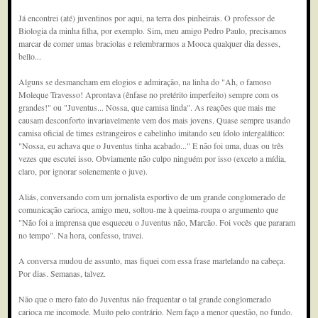
Já encontrei (até) juventinos por aqui, na terra dos pinheirais. O professor de
Biologia da minha filha, por exemplo. Sim, meu amigo Pedro Paulo, precisamos
marcar de comer umas braciolas e relembrarmos a Mooca qualquer dia desses,
bello...
Alguns se desmancham em elogios e admiração, na linha do "Ah, o famoso
Moleque Travesso! Aprontava (ênfase no pretérito imperfeito) sempre com os
grandes!" ou "Juventus... Nossa, que camisa linda". As reações que mais me
causam desconforto invariavelmente vem dos mais jovens. Quase sempre usando
camisa oficial de times estrangeiros e cabelinho imitando seu ídolo intergalático:
"Nossa, eu achava que o Juventus tinha acabado..." E não foi uma, duas ou três
vezes que escutei isso. Obviamente não culpo ninguém por isso (exceto a mídia,
claro, por ignorar solenemente o juve).
Aliás, conversando com um jornalista esportivo de um grande conglomerado de
comunicação carioca, amigo meu, soltou-me à queima-roupa o argumento que
"Não foi a imprensa que esqueceu o Juventus não, Marcão. Foi vocês que pararam
no tempo". Na hora, confesso, travei.
A conversa mudou de assunto, mas fiquei com essa frase martelando na cabeça.
Por dias. Semanas, talvez.
Não que o mero fato do Juventus não frequentar o tal grande conglomerado
carioca me incomode. Muito pelo contrário. Nem faço a menor questão, no fundo.