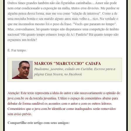
Outros times grandes também não são figurinhas carimbadas... Amor não pode
nem estar condicionado a exposição na mídia, títulos e/ou divisões. Me perdoe se
alguém pensa dessa forma, mas me soa como "relação de interesse". Como a de
uma mocinha bonita e seu marido alguns anos mais velho e... rico. Na verdade o
que me incomodou mesmo foi o peso da frase. "Vocês que pararam no tempo".
Mas, convenhamos, há quanto tempo não disputamos uma competição de âmbito
nacional? Há quanto tempo estamos longe da A1 Paulista? Há quanto tempo não
erguemos um troféu?
É. Faz tempo.
MARCOS "MARCUCCIO" CAIAFA
Paulistano, juventino, exilado em Curitiba. Escreve para a
página Casa Nostra, no Facebook
Atenção: Este texto representa a ideia do autor e não necessariamente a opinião do
juve.com.br ou da torcida juventina. Utilize o espaço de comentários abaixo para
debater de forma saudável os assuntos com o autor e com os outros leitores.
Comentários que o juve.com.br identificar como inadequados serão removidos
sem aviso prévio.
Compartilhe este artigo com seus amigos: