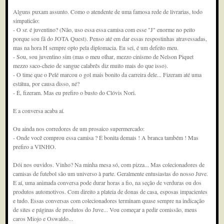
Alguns puxam assunto. Como o atendente de uma famosa rede de livrarias, todo
simpaticão:
- O sr. é juventino? (Não, uso essa essa camisa com esse "J" enorme no peito
porque sou fã do JOTA Quest). Penso até em dar essas respostinhas atravessadas,
mas na hora H sempre opto pela diplomacia. Eu sei, é um defeito meu.
- Sou, sou juventino sim (mas o meu olhar, mezzo cinismo de Nelson Piquet
mezzo saco-cheio de sangue calabrês diz muito mais do que isso).
- O time que o Pelé marcou o gol mais bonito da carreira dele... Fizeram até uma
estátua, por causa disso, né?
- É, fizeram. Mas eu prefiro o busto do Clóvis Nori.
E a conversa acaba aí.
Ou ainda nos corredores de um prosaico supermercado:
- Onde você comprou essa camisa ? É bonita demais ! A branca também ! Mas
prefiro a VINHO.
Dói nos ouvidos. Vinho? Na minha mesa só, com pizza... Mas colecionadores de
camisas de futebol são um universo à parte. Geralmente entusiastas do nosso Juve.
E aí, uma animada conversa pode durar horas a fio, na seção de verduras ou dos
produtos automotivos. Com direito a plateia de donas de casa, esposas impacientes
e tudo. Essas conversas com colecionadores terminam quase sempre na indicação
de sites e páginas de produtos do Juve... Vou começar a pedir comissão, meus
caros Miojo e Oswaldo...