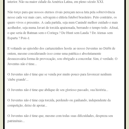
interior. Não na maior cidade da América Latina, em pleno século XXI.
Não torço para que nossos eternos rivais pereçam nessa luta pela sobrevivência
nesse cada vez mais caro, selvagem e elitista futebol brasileiro. Pelo contrário, os
quero vivos e presentes. A cada partida, seja num Canindé melhor cuidado e mais
acolhedor, seja numa Javari de torcida apaixonada, berrando o tempo todo. Afinal,
o que seria de Batman sem o Coringa ? De Hunt sem Lauda ? De Atenas sem
Esparta ? Pois é.
E voltando ao episódio dos cartazezinhos hostis ao nosso Juventus no Dérbi de
ontem, mesmo considerando isso como uma patética e absolutamente
desnecessária forma de provocação, sou obrigado a concordar. Sim, é verdade. O
Juventus não é time...
O Juventus não é time que se venda por muito pouco para favorecer nenhum
'clube grande'...
O Juventus não é time que abdique de seu glorioso passado, sua história...
O Juventus não é time cuja torcida, perdendo ou ganhando, independente da
competição, deixe de apoiar...
O Juventus não é time que, mesmo com todas suas dificuldades, despreza seu
patrimônio...