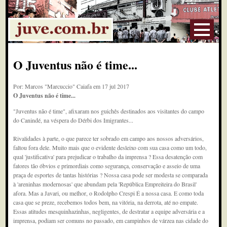
O Juventus não é time...
Por: Marcos "Marcuccio" Caiafa em 17 jul 2017
O Juventus não é time...
"Juventus não é time", afixaram nos guichês destinados aos visitantes do campo
do Canindé, na véspera do Dérbi dos Imigrantes...
Rivalidades à parte, o que parece ter sobrado em campo aos nossos adversários,
faltou fora dele. Muito mais que o evidente desleixo com sua casa como um todo,
qual 'justificativa' para prejudicar o trabalho da imprensa ? Essa desatenção com
fatores tão óbvios e primordiais como segurança, conservação e asseio de uma
praça de esportes de tantas histórias ? Nossa casa pode ser modesta se comparada
à 'areninhas modernosas' que abundam pela 'República Empreiteira do Brasil'
afora. Mas a Javari, ou melhor, o Rodolpho Crespi É a nossa casa. E como toda
casa que se preze, recebemos todos bem, na vitória, na derrota, até no empate.
Essas atitudes mesquinhazinhas, negligentes, de destratar a equipe adversária e a
imprensa, podiam ser comuns no passado, em campinhos de várzea nas cidade do