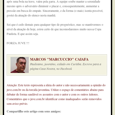
após uma bola na trave, valeu pela garra. A equipe soube manter a serenidade
mesmo após o adversário diminuir o placar e, consequentemente, aumentar a
pressão em busca do empate. Sinceramente, e da forma (o mais) isenta possível,
gostei da atuação do elenco nesta manhã.
Sei que é cedo demais para qualquer tipo de prognóstico, mas se mantivermos o
nível da atuação de hoje, estou certo de que incomodaremos muito nessa Copa
Paulista. E que assim seja.
FORZA JUVE !!!
MARCOS "MARCUCCIO" CAIAFA
Paulistano, juventino, exilado em Curitiba. Escreve para a
página Casa Nostra, no Facebook
Atenção: Este texto representa a ideia do autor e não necessariamente a opinião do
juve.com.br ou da torcida juventina. Utilize o espaço de comentários abaixo para
debater de forma saudável os assuntos com o autor e com os outros leitores.
Comentários que o juve.com.br identificar como inadequados serão removidos
sem aviso prévio.
Compartilhe este artigo com seus amigos: