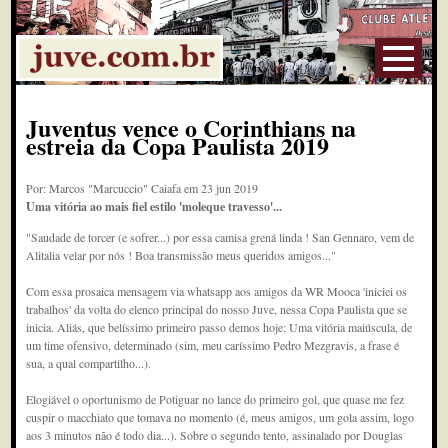
Juventus vence o Corinthians na
estreia da Copa Paulista 2019
Por: Marcos "Marcuccio" Caiafa em 23 jun 2019
Uma vitória ao mais fiel estilo 'moleque travesso'...
"Saudade de torcer (e sofrer...) por essa camisa grená linda ! San Gennaro, vem de
Alitalia velar por nós ! Boa transmissão meus queridos amigos..."
Com essa prosaica mensagem via whatsapp aos amigos da WR Mooca 'iniciei os
trabalhos' da volta do elenco principal do nosso Juve, nessa Copa Paulista que se
inicia. Aliás, que belíssimo primeiro passo demos hoje: Uma vitória maiúscula, de
um time ofensivo, determinado (sim, meu caríssimo Pedro Mezgravis, a frase é
sua, a qual compartilho...).
Elogiável o oportunismo de Potiguar no lance do primeiro gol, que quase me fez
cuspir o macchiato que tomava no momento (é, meus amigos, um gola assim, logo
aos 3 minutos não é todo dia...). Sobre o segundo tento, assinalado por Douglas