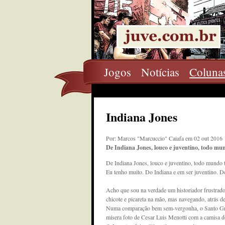
Jogos
Notícias
Coluna
Indiana Jones
Por: Marcos "Marcuccio" Caiafa em 02 out 2016
De Indiana Jones, louco e juventino, todo m
De Indiana Jones, louco e juventino, todo mundo
Eu tenho muito. Do Indiana e em ser juventino. Do
Acho que sou na verdade um historiador frustrado
chicote e picareta na mão, mas navegando, atrás de
Numa comparação bem sem-vergonha, o Santo Graal
mísera foto de Cesar Luis Menotti com a camisa do