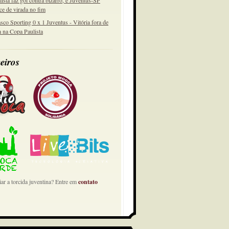
lista faz gol contra bizarro, e Juventus-SP
ce de virada no fim
sco Sporting 0 x 1 Juventus - Vitória fora de
a na Copa Paulista
eiros
ar a torcida juventina? Entre em
contato