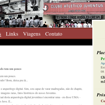
s
Links
Viagens
Contato
Plac
Pr
Ag
Est
undo tem um pouco
08 
 tem um pouco.
Cl
ido? Bom, deixa pra lá...
os 
 e arqueólogo digital. Sim, sou capaz de varar madrugadas, não de chapéu,
 imagens raras, fatos históricos do nosso Juventus.
Pró
 desta arqueologia digital juventina é encontrar uma - eu disse UMA -
Co
 Juve. É...