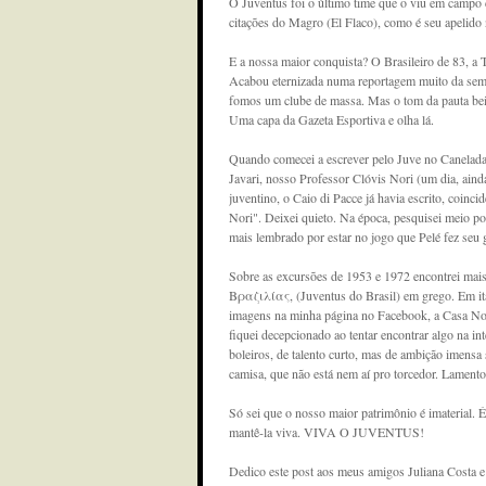
O Juventus foi o último time que o viu em campo c
citações do Magro (El Flaco), como é seu apelid
E a nossa maior conquista? O Brasileiro de 83, a 
Acabou eternizada numa reportagem muito da sem 
fomos um clube de massa. Mas o tom da pauta beira
Uma capa da Gazeta Esportiva e olha lá.
Quando comecei a escrever pelo Juve no Canelada, 
Javari, nosso Professor Clóvis Nori (um dia, aind
juventino, o Caio di Pacce já havia escrito, coin
Nori". Deixei quieto. Na época, pesquisei meio po
mais lembrado por estar no jogo que Pelé fez seu 
Sobre as excursões de 1953 e 1972 encontrei mais
Βραζιλίας, (Juventus do Brasil) em grego. Em ital
imagens na minha página no Facebook, a Casa Nos
fiquei decepcionado ao tentar encontrar algo na int
boleiros, de talento curto, mas de ambição imens
camisa, que não está nem aí pro torcedor. Lamento
Só sei que o nosso maior patrimônio é imaterial. 
mantê-la viva. VIVA O JUVENTUS!
Dedico este post aos meus amigos Juliana Costa 