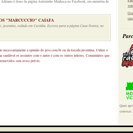
Pau
l e Adriano é dono da página Antoninho Minhoca no Facebook, em memória de
ven
Osa
cas
S "MARCUCCIO" CAIAFA
o, juventino, exilado em Curitiba. Escreve para a página Casa Nostra, no
Parc
não necessariamente a opinião do juve.com.br ou da torcida juventina. Utilize o
ma saudável os assuntos com o autor e com os outros leitores. Comentários que
 removidos sem aviso prévio.
Quer apoi
conosco.