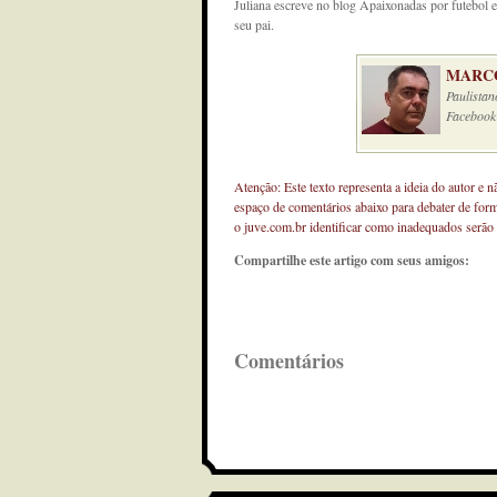
Juliana escreve no blog Apaixonadas por futebo
seu pai.
MARCO
Paulistan
Facebook
Atenção: Este texto representa a ideia do autor e 
espaço de comentários abaixo para debater de for
o juve.com.br identificar como inadequados serão
Compartilhe este artigo com seus amigos:
Comentários