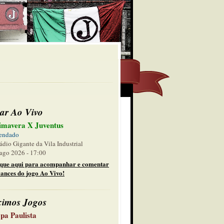
ar Ao Vivo
imavera X Juventus
endado
ádio Gigante da Vila Industrial
ago 2026 - 17:00
ique aqui para acompanhar e comentar
lances do jogo Ao Vivo!
ximos Jogos
pa Paulista