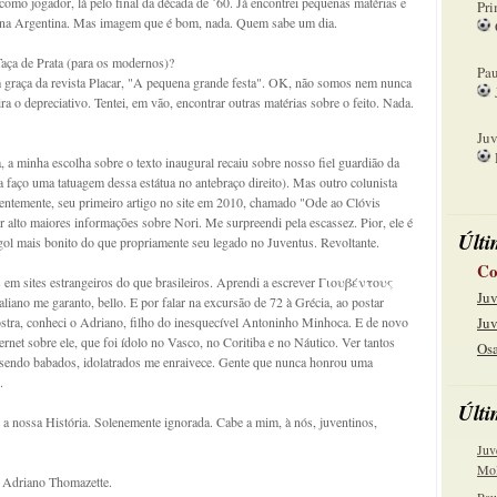
omo jogador, lá pelo final da década de ´60. Já encontrei pequenas matérias e
Pri
o na Argentina. Mas imagem que é bom, nada. Quem sabe um dia.
08
Taça de Prata (para os modernos)?
Pau
graça da revista Placar, "A pequena grande festa". OK, não somos nem nunca
 o depreciativo. Tentei, em vão, encontrar outras matérias sobre o feito. Nada.
15
Juv
a minha escolha sobre o texto inaugural recaiu sobre nosso fiel guardião da
22
a faço uma tatuagem dessa estátua no antebraço direito). Mas outro colunista
cidentemente, seu primeiro artigo no site em 2010, chamado "Ode ao Clóvis
r alto maiores informações sobre Nori. Me surpreendi pela escassez. Pior, ele é
Últi
gol mais bonito do que propriamente seu legado no Juventus. Revoltante.
Co
 em sites estrangeiros do que brasileiros. Aprendi a escrever Γιουβέντους
Juv
iano me garanto, bello. E por falar na excursão de 72 à Grécia, ao postar
tra, conheci o Adriano, filho do inesquecível Antoninho Minhoca. E de novo
Juv
ernet sobre ele, que foi ídolo no Vasco, no Coritiba e no Náutico. Ver tantos
Osa
a sendo babados, idolatrados me enraivece. Gente que nunca honrou uma
.
Últi
É a nossa História. Solenemente ignorada. Cabe a mim, à nós, juventinos,
Juv
Mol
e Adriano Thomazette.