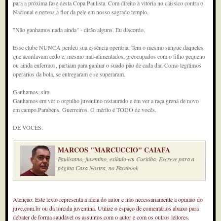
para a próxima fase desta Copa Paulista. Com direito à vitória no clássico contra o
Nacional e nervos à flor da pele em nosso sagrado templo.
"Não ganhamos nada ainda" - dirão alguns. Eu discordo.
Esse clube NUNCA perdeu sua essência operária. Tem o mesmo sangue daqueles
que acordavam cedo e, mesmo mal-alimentados, preocupados com o filho pequeno
ou ainda enfermos, partiam para ganhar o suado pão de cada dia. Como legítimos
operários da bola, se entregaram e se superaram.
Ganhamos, sim.
Ganhamos em ver o orgulho juventino restaurado e em ver a raça grená de novo
em campo.Parabéns, Guerreiros. O mérito é TODO de vocês.
DE VOCÊS.
MARCOS "MARCUCCIO" CAIAFA
Paulistano, juventino, exilado em Curitiba. Escreve para a
página Casa Nostra, no Facebook
Atenção: Este texto representa a ideia do autor e não necessariamente a opinião do
juve.com.br ou da torcida juventina. Utilize o espaço de comentários abaixo para
debater de forma saudável os assuntos com o autor e com os outros leitores.