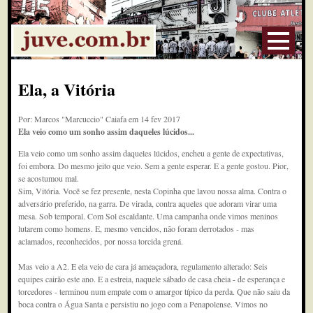
Ela, a Vitória
Por: Marcos "Marcuccio" Caiafa em 14 fev 2017
Ela veio como um sonho assim daqueles lúcidos...
Ela veio como um sonho assim daqueles lúcidos, encheu a gente de expectativas,
foi embora. Do mesmo jeito que veio. Sem a gente esperar. E a gente gostou. Pior,
se acostumou mal.
Sim, Vitória. Você se fez presente, nesta Copinha que lavou nossa alma. Contra o
adversário preferido, na garra. De virada, contra aqueles que adoram virar uma
mesa. Sob temporal. Com Sol escaldante. Uma campanha onde vimos meninos
lutarem como homens. E, mesmo vencidos, não foram derrotados - mas
aclamados, reconhecidos, por nossa torcida grená.
Mas veio a A2. E ela veio de cara já ameaçadora, regulamento alterado: Seis
equipes cairão este ano. E a estreia, naquele sábado de casa cheia - de esperança e
torcedores - terminou num empate com o amargor típico da perda. Que não saiu da
boca contra o Água Santa e persistiu no jogo com a Penapolense. Vimos no