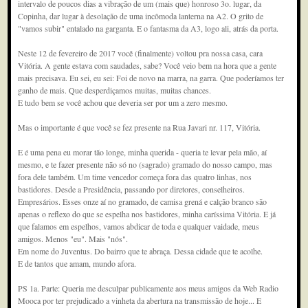
intervalo de poucos dias a vibração de um (mais que) honroso 3o. lugar, da
Copinha, dar lugar à desolação de uma incômoda lanterna na A2. O grito de
"vamos subir" entalado na garganta. E o fantasma da A3, logo ali, atrás da porta.
Neste 12 de fevereiro de 2017 você (finalmente) voltou pra nossa casa, cara
Vitória. A gente estava com saudades, sabe? Você veio bem na hora que a gente
mais precisava. Eu sei, eu sei: Foi de novo na marra, na garra. Que poderíamos ter
ganho de mais. Que desperdiçamos muitas, muitas chances.
E tudo bem se você achou que deveria ser por um a zero mesmo.
Mas o importante é que você se fez presente na Rua Javari nr. 117, Vitória.
E é uma pena eu morar tão longe, minha querida - queria te levar pela mão, aí
mesmo, e te fazer presente não só no (sagrado) gramado do nosso campo, mas
fora dele também. Um time vencedor começa fora das quatro linhas, nos
bastidores. Desde a Presidência, passando por diretores, conselheiros.
Empresários. Esses onze aí no gramado, de camisa grená e calção branco são
apenas o reflexo do que se espelha nos bastidores, minha caríssima Vitória. E já
que falamos em espelhos, vamos abdicar de toda e qualquer vaidade, meus
amigos. Menos "eu". Mais "nós".
Em nome do Juventus. Do bairro que te abraça. Dessa cidade que te acolhe.
E de tantos que amam, mundo afora.
PS 1a. Parte: Queria me desculpar publicamente aos meus amigos da Web Radio
Mooca por ter prejudicado a vinheta da abertura na transmissão de hoje... E