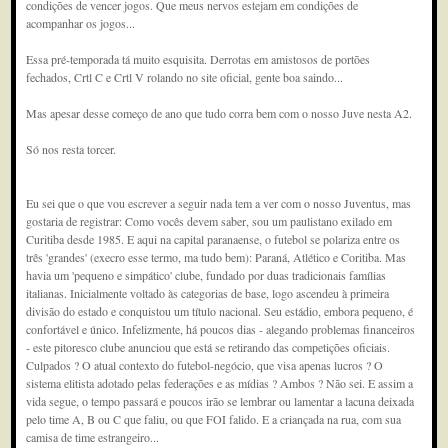
condições de vencer jogos. Que meus nervos estejam em condições de
acompanhar os jogos...
Essa pré-temporada tá muito esquisita. Derrotas em amistosos de portões
fechados, Crtl C e Crtl V rolando no site oficial, gente boa saindo...
Mas apesar desse começo de ano que tudo corra bem com o nosso Juve nesta A2.
Só nos resta torcer.
Eu sei que o que vou escrever a seguir nada tem a ver com o nosso Juventus, mas
gostaria de registrar: Como vocês devem saber, sou um paulistano exilado em
Curitiba desde 1985. E aqui na capital paranaense, o futebol se polariza entre os
três 'grandes' (execro esse termo, ma tudo bem): Paraná, Atlético e Coritiba. Mas
havia um 'pequeno e simpático' clube, fundado por duas tradicionais famílias
italianas. Inicialmente voltado às categorias de base, logo ascendeu à primeira
divisão do estado e conquistou um título nacional. Seu estádio, embora pequeno, é
confortável e único. Infelizmente, há poucos dias - alegando problemas financeiros
- este pitoresco clube anunciou que está se retirando das competições oficiais.
Culpados ? O atual contexto do futebol-negócio, que visa apenas lucros ? O
sistema elitista adotado pelas federações e as mídias ? Ambos ? Não sei. E assim a
vida segue, o tempo passará e poucos irão se lembrar ou lamentar a lacuna deixada
pelo time A, B ou C que faliu, ou que FOI falido. E a criançada na rua, com sua
camisa de time estrangeiro...