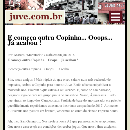
E começa outra Copinha... Ooops...
Já acabou !
Por: Marcos "Marcuccio" Caiafa em 08 jan 2018
E começa outra Copinha... Ooops... Já acabou !
E começa outra Copinha... Ooops... Já acabou !
Sim, meus amigos ! Mais rápida do que o seu salário num mês recheado de
impostos, acabou a Copinha para o nosso Juve. E não adianta culpabilizar a
molecada não. Fizeram o que estava à seu alcance. E, como se não bastasse,
pegamos logo de cara um grupo pra lá de encardido. Vasco, Água Santa... Pelo
que vimos ao longo dos Campeonatos Paulista de base do ano passado, era patente
que dificilmente repetiríamos esse ano a inebriante campanha de 2017. Ao menos
o Juventus não 'passou em branco', vencemos ao canto do cisne o Espírito Santo.
Ah, meu San Gennaro... Nos proteja nessa A2 que perigosamente se aproxima.
Que nossa casa esteja em condições de receber jogos. Que nosso time esteja em