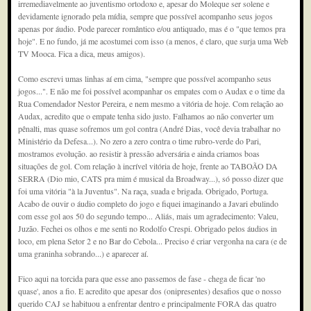
irremediavelmente ao juventismo ortodoxo e, apesar do Moleque ser solene e
devidamente ignorado pela mídia, sempre que possível acompanho seus jogos
apenas por áudio. Pode parecer romântico e/ou antiquado, mas é o "que temos pra
hoje". E no fundo, já me acostumei com isso (a menos, é claro, que surja uma Web
TV Mooca. Fica a dica, meus amigos).
Como escrevi umas linhas aí em cima, "sempre que possível acompanho seus
jogos...". E não me foi possível acompanhar os empates com o Audax e o time da
Rua Comendador Nestor Pereira, e nem mesmo a vitória de hoje. Com relação ao
Audax, acredito que o empate tenha sido justo. Falhamos ao não converter um
pênalti, mas quase sofremos um gol contra (André Dias, você devia trabalhar no
Ministério da Defesa...). No zero a zero contra o time rubro-verde do Pari,
mostramos evolução. ao resistir à pressão adversária e ainda criamos boas
situações de gol. Com relação à incrível vitória de hoje, frente ao TABOÃO DA
SERRA (Dio mio, CATS pra mim é musical da Broadway...), só posso dizer que
foi uma vitória "à la Juventus". Na raça, suada e brigada. Obrigado, Portuga.
Acabo de ouvir o áudio completo do jogo e fiquei imaginando a Javari ebulindo
com esse gol aos 50 do segundo tempo... Aliás, mais um agradecimento: Valeu,
Juzão. Fechei os olhos e me senti no Rodolfo Crespi. Obrigado pelos áudios in
loco, em plena Setor 2 e no Bar do Cebola... Preciso é criar vergonha na cara (e de
uma graninha sobrando...) e aparecer aí.
Fico aqui na torcida para que esse ano passemos de fase - chega de ficar 'no
quase', anos a fio. E acredito que apesar dos (onipresentes) desafios que o nosso
querido CAJ se habituou a enfrentar dentro e principalmente FORA das quatro