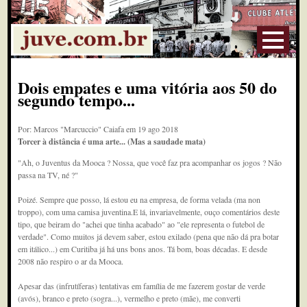
Dois empates e uma vitória aos 50 do
segundo tempo...
Por: Marcos "Marcuccio" Caiafa em 19 ago 2018
Torcer à distância é uma arte... (Mas a saudade mata)
"Ah, o Juventus da Mooca ? Nossa, que você faz pra acompanhar os jogos ? Não
passa na TV, né ?"
Poizé. Sempre que posso, lá estou eu na empresa, de forma velada (ma non
troppo), com uma camisa juventina.E lá, invariavelmente, ouço comentários deste
tipo, que beiram do "achei que tinha acabado" ao "ele representa o futebol de
verdade". Como muitos já devem saber, estou exilado (pena que não dá pra botar
em itálico...) em Curitiba já há uns bons anos. Tá bom, boas décadas. E desde
2008 não respiro o ar da Mooca.
Apesar das (infrutíferas) tentativas em família de me fazerem gostar de verde
(avós), branco e preto (sogra...), vermelho e preto (mãe), me converti