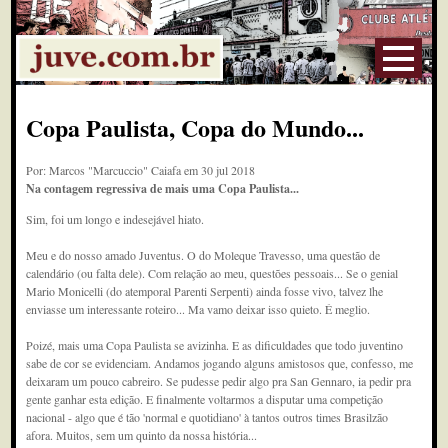
Copa Paulista, Copa do Mundo...
Por: Marcos "Marcuccio" Caiafa em 30 jul 2018
Na contagem regressiva de mais uma Copa Paulista...
Sim, foi um longo e indesejável hiato.
Meu e do nosso amado Juventus. O do Moleque Travesso, uma questão de
calendário (ou falta dele). Com relação ao meu, questões pessoais... Se o genial
Mario Monicelli (do atemporal Parenti Serpenti) ainda fosse vivo, talvez lhe
enviasse um interessante roteiro... Ma vamo deixar isso quieto. É meglio.
Poizé, mais uma Copa Paulista se avizinha. E as dificuldades que todo juventino
sabe de cor se evidenciam. Andamos jogando alguns amistosos que, confesso, me
deixaram um pouco cabreiro. Se pudesse pedir algo pra San Gennaro, ia pedir pra
gente ganhar esta edição. E finalmente voltarmos a disputar uma competição
nacional - algo que é tão 'normal e quotidiano' à tantos outros times Brasilzão
afora. Muitos, sem um quinto da nossa história...