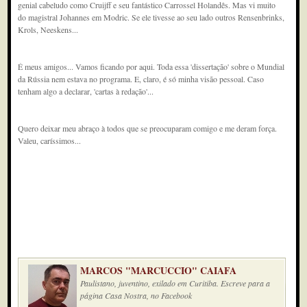
genial cabeludo como Cruijff e seu fantástico Carrossel Holandês. Mas vi muito
do magistral Johannes em Modric. Se ele tivesse ao seu lado outros Rensenbrinks,
Krols, Neeskens...
É meus amigos... Vamos ficando por aqui. Toda essa 'dissertação' sobre o Mundial
da Rússia nem estava no programa. E, claro, é só minha visão pessoal. Caso
tenham algo a declarar, 'cartas à redação'...
Quero deixar meu abraço à todos que se preocuparam comigo e me deram força.
Valeu, caríssimos...
MARCOS "MARCUCCIO" CAIAFA
Paulistano, juventino, exilado em Curitiba. Escreve para a
página Casa Nostra, no Facebook