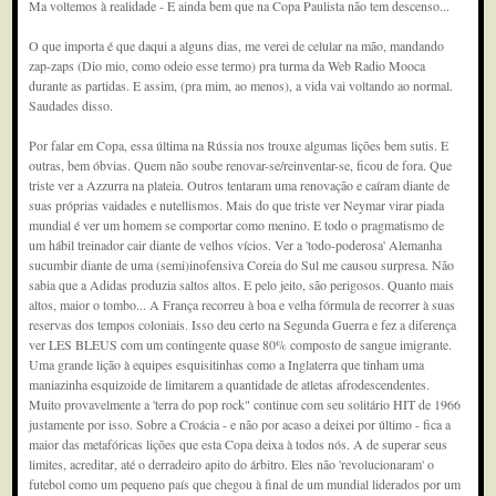
Ma voltemos à realidade - E ainda bem que na Copa Paulista não tem descenso...
O que importa é que daqui a alguns dias, me verei de celular na mão, mandando
zap-zaps (Dio mio, como odeio esse termo) pra turma da Web Radio Mooca
durante as partidas. E assim, (pra mim, ao menos), a vida vai voltando ao normal.
Saudades disso.
Por falar em Copa, essa última na Rússia nos trouxe algumas lições bem sutis. E
outras, bem óbvias. Quem não soube renovar-se/reinventar-se, ficou de fora. Que
triste ver a Azzurra na plateia. Outros tentaram uma renovação e caíram diante de
suas próprias vaidades e nutellismos. Mais do que triste ver Neymar virar piada
mundial é ver um homem se comportar como menino. E todo o pragmatismo de
um hábil treinador cair diante de velhos vícios. Ver a 'todo-poderosa' Alemanha
sucumbir diante de uma (semi)inofensiva Coreia do Sul me causou surpresa. Não
sabia que a Adidas produzia saltos altos. E pelo jeito, são perigosos. Quanto mais
altos, maior o tombo... A França recorreu à boa e velha fórmula de recorrer à suas
reservas dos tempos coloniais. Isso deu certo na Segunda Guerra e fez a diferença
ver LES BLEUS com um contingente quase 80% composto de sangue imigrante.
Uma grande lição à equipes esquisitinhas como a Inglaterra que tinham uma
maniazinha esquizoide de limitarem a quantidade de atletas afrodescendentes.
Muito provavelmente a 'terra do pop rock" continue com seu solitário HIT de 1966
justamente por isso. Sobre a Croácia - e não por acaso a deixei por último - fica a
maior das metafóricas lições que esta Copa deixa à todos nós. A de superar seus
limites, acreditar, até o derradeiro apito do árbitro. Eles não 'revolucionaram' o
futebol como um pequeno país que chegou à final de um mundial liderados por um