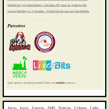
Paulista faz gol contra bizarro, e Juventus-SP vence de virada no fim
Osasco Sporting 0 x 1 Juventus - Vitória fora de casa na Copa Paulista
Parceiros
Quer apoiar a torcida juventina? Entre em
contato
conosco.
Início
Jogos
Viagens
SMS
Notícias
Colunas
Links