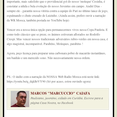
importante, mais satisfeito que o providencial gol do nosso 'moleque' Cesinha, é
constatar a nítida e bela evolução do nosso Juventus em campo. André Dias -
sempre ele - garantiu nossa vitória contra a equipe do Pari no último lance de jogo,
espalmando o chute cruzado de Luizinho. (Ainda assim, prefiro ouvir a narração
da WR Mooca, também postada no YouTube hoje)
Vencer era a nossa única opção para permanecermos vivos nessa Copa Paulista. E
como todo clássico que se preze, os ânimos estiveram aflorados no Rodolfo
Crespi. Mas vencer nossos tradicionais adversários rubro-verdes em nossa casa, é
algo magistral, incomparável. Parabéns, Moleques, parabéns !
Agora, peço licença para preparar uma carbonara pobre de macarrão instantâneo,
um banhão e um merecido sono. Não necessariamente nessa ordem.
PS.: O áudio com a narração da NOSSA Web Radio Mooca está neste link:
https://youtu.be/q_dqkBrVY90 (Só por acaso, estou ouvindo agora)
MARCOS "MARCUCCIO" CAIAFA
Paulistano, juventino, exilado em Curitiba. Escreve para a
página Casa Nostra, no Facebook