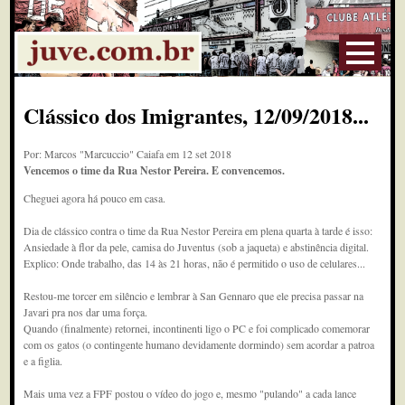
Clássico dos Imigrantes, 12/09/2018...
Por: Marcos "Marcuccio" Caiafa em 12 set 2018
Vencemos o time da Rua Nestor Pereira. E convencemos.
Cheguei agora há pouco em casa.
Dia de clássico contra o time da Rua Nestor Pereira em plena quarta à tarde é isso:
Ansiedade à flor da pele, camisa do Juventus (sob a jaqueta) e abstinência digital.
Explico: Onde trabalho, das 14 às 21 horas, não é permitido o uso de celulares...
Restou-me torcer em silêncio e lembrar à San Gennaro que ele precisa passar na
Javari pra nos dar uma força.
Quando (finalmente) retornei, incontinenti ligo o PC e foi complicado comemorar
com os gatos (o contingente humano devidamente dormindo) sem acordar a patroa
e a figlia.
Mais uma vez a FPF postou o vídeo do jogo e, mesmo "pulando" a cada lance