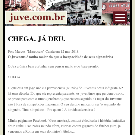
CHEGA. JÁ DEU.
Por: Marcos "Marcuccio" Caiafa em 12 mar 2018
O Juventus é muito maior do que a incapacidade de seus signatários
Outra crônica bem curtinha, sem pensar muito e de 'bate-pronto'.
CHEGA.
O que está em jogo não é a permanência (ou não) do Juventus nesta indigesta A2
há uma década. É o que ele representa para nós, os juventinos que perdem o sono,
se preocupam com o rumo (tenebroso) que ele tem seguido. O lugar do Juventus
não é fora de competições nacionais. O seu destino nunca foi ser 'o segundo' de
ninguém. Time simpático... Pra quem ? A torcida adversária ?
Minha página no Facebook (@casanostra.juventus) é dedicada à história fantástica
deste clube. Excursões mundo afora, vitórias contra gigantes do futebol (sim, já
vencemos a Roma em seus domínios), títulos...