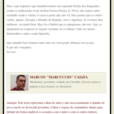
Mas o que importa é que amanhã teremos um esperado Derby dos Imigrantes,
contra os tradicionais rivais da Rua Nestor Pereira. E, óbvio, não espero outro
resultado senão a vitória. O acesso pode (até) não vir. Mas perder para os rubro-
verdes, jamais. Décadas e décadas de disputas, risos e lágrimas. Já vivemos dias
melhores, sei muito bem. Mas foi o futebol que se apequenou, não nós. Sim, se
apequenou ao esquecer as origem varzeana, ao se elitizar. Cada vez menos
democrático e mais e mais hipócrita.
Que amanhã San Gennaro mais uma vez vista grená, abençoe nossa casa.
E que nós vençamos.
Só isso.
MARCOS "MARCUCCIO" CAIAFA
Paulistano, juventino, exilado em Curitiba. Escreve para a
página Casa Nostra, no Facebook
Atenção: Este texto representa a ideia do autor e não necessariamente a opinião do
juve.com.br ou da torcida juventina. Utilize o espaço de comentários abaixo para
debater de forma saudável os assuntos com o autor e com os outros leitores.