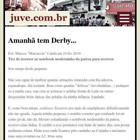
Amanhã tem Derby...
Por: Marcos "Marcuccio" Caiafa em 10 fev 2019
Tive de recorrer ao notebook moderninho da patroa para escrever.
Sou míope desde pequeno.
Não sou capaz de lembrar quantas armações remendei com fita adesiva,
esparadrapo, fita isolante. Bem como quantas "defesas" (involuntárias...) pratiquei
co a minha cara, seja com as icônicas e ardidas Dente de Leite ou outras
desgastadas bolas típicas das peladas da minha infância. Saudade.
E, como bom míope, confesso: Escrever por meio de smartphones definitivamente
não me agrada. Aquela telinha pequena, o maldito corretor que confunde Javari
como javali, não dá. Mesmo estranhando o notebook moderninho da patroa,
escrevo estas linhas. E credito a esse pormenor este hiato de tantos dias sem postar
nenhuma coluna. Hiato esse onde ficamos pelo caminho na Copinha e iniciamos
mais uma aventura na A2. Mais uma.