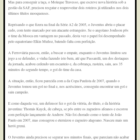
Mas para conseguir a taça, o Moleque Travesso, que escreve nova história sob a
gestão da SAF, precisou resgatar e reaproveitar dois roteiros já utilizados nos dois
últimos títulos mooquenses.
Reprisando o que fizera na final da Série A2 de 2005, o Juventus abriu o placar
cedo, com tento marcado por um atacante estrangeiro. Se o angolano Jonhson pôs
o time da Mooca em vantagem no passado, desta vez o papel foi desempenhado
pelo equatoriano Elkin Muñoz, batendo falta com perfeição.
A Ferroviária passou, então, a buscar o empate, enquanto o Juventus limitou seu
jogo a se defender, e vinha fazendo isto bem, até que Passarelli, um dos destaques
da jornada, acabou cedendo um escanteio e, da cobrança, rasteira, saiu, aos 35
minutos do segundo tempo, o gol do time da casa.
A situação, então, ficou parecida com a da Copa Paulista de 2007, quando o
Juventus tomou um gol no final e, nos acréscimos, conseguiu encontrar um gol e
saiu campeão.
E como daquela vez, um defensor fez o gol da vitória, do título, e da história
juventina: Thomás Kayck, de cabeça, se pôs entre os zagueiros afeanos e escorou
com perfeição lançamento de Andrew. Não foi chorado como o tento de João
Paulo em 2007, mas consagrou e eternizou o zagueiro alagoano. Nasceu mais um
herói grená.
O Juventus ainda precisou se segurar nos minutos finais, que pareciam não acabar