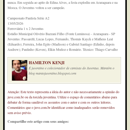
nunca. Em seguida ao apito de Edina Alves, a festa explodiu em Araraquara e na
Mooca. O Juventus voltou a ser campeão.
Campeonato Paulista Série A2
13/05/2026
Ferroviária 1 x 2 Juventus
Estádio Municipal Olivério Bazzani Filho (Fonte Luminosa) - Araraquara - SP
Juventus: Passarelli; Lucas Lopes, Fernando, Thomás Kayck e Matheus Leal
(Eduardo); Ferreira, John Egito (Madison) e Gabriel Santiago (Edinho, depois
Andrew); Paulinho (Keven), Elkin Muñoz e Romário. Técnico: Thiago Carvalho
HAMILTON KENJI
É juventino e colecionador de camisas do Juventus. Mantém o
blog mantojuventino.blogspot.com
Atenção: Este texto representa a ideia do autor e não necessariamente a opinião do
juve.com.br ou da torcida juventina. Utilize o espaço de comentários abaixo para
debater de forma saudável os assuntos com o autor e com os outros leitores.
Comentários que o juve.com.br identificar como inadequados serão removidos
sem aviso prévio.
Compartilhe este artigo com seus amigos: