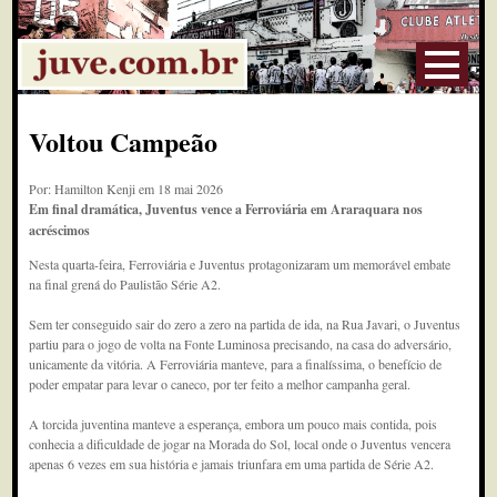
Voltou Campeão
Por: Hamilton Kenji em 18 mai 2026
Em final dramática, Juventus vence a Ferroviária em Araraquara nos
acréscimos
Nesta quarta-feira, Ferroviária e Juventus protagonizaram um memorável embate
na final grená do Paulistão Série A2.
Sem ter conseguido sair do zero a zero na partida de ida, na Rua Javari, o Juventus
partiu para o jogo de volta na Fonte Luminosa precisando, na casa do adversário,
unicamente da vitória. A Ferroviária manteve, para a finalíssima, o benefício de
poder empatar para levar o caneco, por ter feito a melhor campanha geral.
A torcida juventina manteve a esperança, embora um pouco mais contida, pois
conhecia a dificuldade de jogar na Morada do Sol, local onde o Juventus vencera
apenas 6 vezes em sua história e jamais triunfara em uma partida de Série A2.