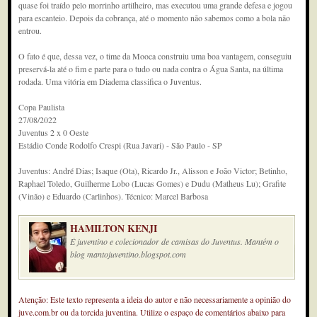
quase foi traído pelo morrinho artilheiro, mas executou uma grande defesa e jogou
para escanteio. Depois da cobrança, até o momento não sabemos como a bola não
entrou.
O fato é que, dessa vez, o time da Mooca construiu uma boa vantagem, conseguiu
preservá-la até o fim e parte para o tudo ou nada contra o Água Santa, na última
rodada. Uma vitória em Diadema classifica o Juventus.
Copa Paulista
27/08/2022
Juventus 2 x 0 Oeste
Estádio Conde Rodolfo Crespi (Rua Javari) - São Paulo - SP
Juventus: André Dias; Isaque (Ota), Ricardo Jr., Alisson e João Victor; Betinho,
Raphael Toledo, Guilherme Lobo (Lucas Gomes) e Dudu (Matheus Lu); Grafite
(Vinão) e Eduardo (Carlinhos). Técnico: Marcel Barbosa
HAMILTON KENJI
É juventino e colecionador de camisas do Juventus. Mantém o
blog mantojuventino.blogspot.com
Atenção: Este texto representa a ideia do autor e não necessariamente a opinião do
juve.com.br ou da torcida juventina. Utilize o espaço de comentários abaixo para