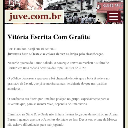
Vitória Escrita Com Grafite
Por: Hamilton Kenji em 10 set 2022
Juventus bate o Oeste e se coloca de vez na briga pela classificação
Na tarde quente do último sábado, o Moleque Travesso recebeu o Rubro de
Barueri em uma rodada decisiva da Copa Paulista de 2022.
O público demorou a aparecer e foi chegando depois que a bola já rolava no
gramado da Javari, que já se mostrava mais verdejante do que nas partidas
anteriores.
O confronto era direto por uma boa posição no grupo, especialmente para o
Juventus que, para se manter vivo, dependia de uma vitória.
Eliminado na Série D, o Oeste não tinha a mesma força que demonstrou na Arena
Barueri, quando apertou o Juventus do início ao fim. Desta vez, o time da Mooca
não achava dificuldades para sair jogando.