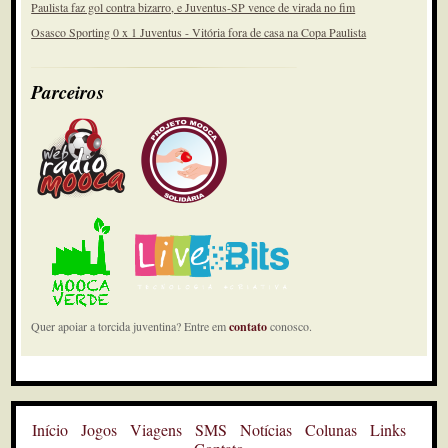
Paulista faz gol contra bizarro, e Juventus-SP vence de virada no fim
Osasco Sporting 0 x 1 Juventus - Vitória fora de casa na Copa Paulista
Parceiros
Quer apoiar a torcida juventina? Entre em
contato
conosco.
Início
Jogos
Viagens
SMS
Notícias
Colunas
Links