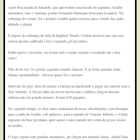
Após boa jogada de Eduardo, que aproveitou uma furada do zagueiro, Grafite
arrematou, mas o veterano goleiro Fernando Henrique tirou para escanteio. Na
cobrança do corner, foi o próprio Grafite quem escorou para o fundo das redes,
abrindo o placar.
E depois de cobrança de falta de Raphael Toledo, Grafite mostrou que sua cuca
estava mesmo calibrada e fez o segundo gol juventino.
Então agora o Juventus vai recuar todo e tentar segurar o resultado até o fim,
certo?
Não desta vez. Os grenás seguiam criando chances. E as bolas paradas eram
ótimas oportunidades. Alisson quase fez o terceiro.
Intervalo de jogo, hora de encher a barriga na lanchonete e pegar um cannoli com o
Seu Antônio. A fila no pátio da Javari mostra que o público chegou mesmo,
embora não em grande número. Foram 830 pagantes.
No segundo tempo, os dois times realizaram diversas substituições, com destaque
para a saída de Grafite, sob aplausos, para a entrada de Vinicius Ribeiro, o Vinão,
zagueiro da base juventina, após quase 4 anos parado por conta de graves lesões
no joelho.
O jogo seguiu sem grandes momentos, até chegar aos minutos finais. André Dias